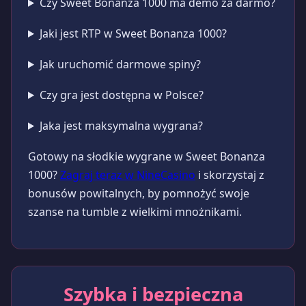
Czy Sweet Bonanza 1000 ma demo za darmo?
Jaki jest RTP w Sweet Bonanza 1000?
Jak uruchomić darmowe spiny?
Czy gra jest dostępna w Polsce?
Jaka jest maksymalna wygrana?
Gotowy na słodkie wygrane w Sweet Bonanza
1000?
Zagraj teraz w NineCasino
i skorzystaj z
bonusów powitalnych, by pomnożyć swoje
szanse na tumble z wielkimi mnożnikami.
Szybka i bezpieczna