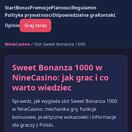
Start
Bonus
Promocje
Platnosci
Regulamin
Polityka prywatnosci
Odpowiedzialna gra
Kontakt
Opinie
Graj teraz
NineCasino
/ Slot Sweet Bonanza 1000
Sweet Bonanza 1000 w
NineCasino: jak grac i co
warto wiedziec
Sprawdz, jak wyglada slot Sweet Bonanza 1000
w NineCasino: mechanika gry, funkcje
bonusowe, praktyczne wskazowki i informacje
dla graczy z Polski.