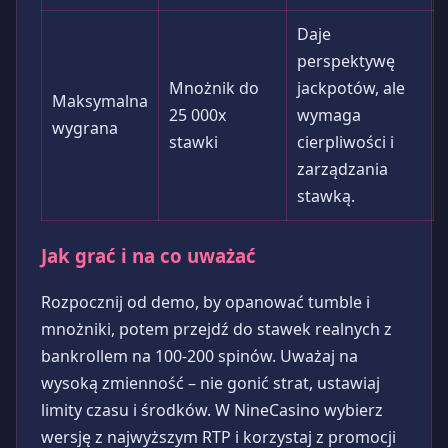
Daje
perspektywę
Mnożnik do
jackpotów, ale
Maksymalna
25 000x
wymaga
wygrana
stawki
cierpliwości i
zarządzania
stawką.
Jak grać i na co uważać
Rozpocznij od demo, by opanować tumble i
mnożniki, potem przejdź do stawek realnych z
bankrollem na 100-200 spinów. Uważaj na
wysoką zmienność – nie gonić strat, ustawiaj
limity czasu i środków. W NineCasino wybierz
wersję z najwyższym RTP i korzystaj z promocji