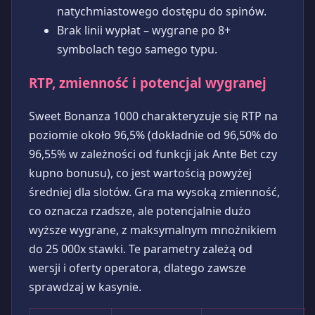
natychmiastowego dostępu do spinów.
Brak linii wypłat – wygrane po 8+
symbolach tego samego typu.
RTP, zmienność i potencjal wygranej
Sweet Bonanza 1000 charakteryzuje się RTP na
poziomie około 96,5% (dokładnie od 96,50% do
96,55% w zależności od funkcji jak Ante Bet czy
kupno bonusu), co jest wartością powyżej
średniej dla slotów. Gra ma wysoką zmienność,
co oznacza rzadsze, ale potencjalnie dużo
wyższe wygrane, z maksymalnym mnożnikiem
do 25 000x stawki. Te parametry zależą od
wersji i oferty operatora, dlatego zawsze
sprawdzaj w kasynie.