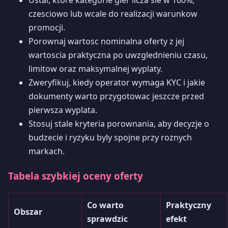
czesciowo lub wcale do realizacji warunkow
promocji.
Porownaj wartosc nominalna oferty z jej
wartoscia praktyczna po uwzglednieniu czasu,
limitow oraz maksymalnej wyplaty.
Zweryfikuj, kiedy operator wymaga KYC i jakie
dokumenty warto przygotowac jeszcze przed
pierwsza wyplata.
Stosuj stale kryteria porownania, aby decyzje o
budzecie i ryzyku byly spojne przy roznych
markach.
Tabela szybkiej oceny oferty
Co warto
Praktyczny
Obszar
sprawdzic
efekt