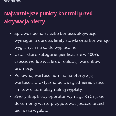
srodkow.
Najwazniejsze punkty kontroli przed
aktywacja oferty
Sprawdz pelna sciezke bonusu: aktywacje,
wymagania obrotu, limity stawki oraz konwersje
wygranych na saldo wyplacalne.
Ustal, ktore kategorie gier licza sie w 100%,
czesciowo lub wcale do realizacji warunkow
promocji.
Porownaj wartosc nominalna oferty z jej
wartoscia praktyczna po uwzglednieniu czasu,
limitow oraz maksymalnej wyplaty.
Zweryfikuj, kiedy operator wymaga KYC i jakie
dokumenty warto przygotowac jeszcze przed
pierwsza wyplata.