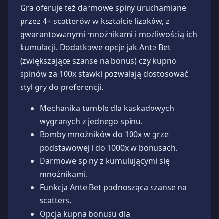
Gra oferuje też darmowe spiny uruchamiane
przez 4+ scatterów w kształcie lizaków, z
gwarantowanymi mnożnikami i możliwością ich
kumulacji. Dodatkowe opcje jak Ante Bet
(zwiększające szanse na bonus) czy kupno
spinów za 100x stawki pozwalają dostosować
styl gry do preferencji.
Mechanika tumble dla kaskadowych
wygranych z jednego spinu.
Bomby mnożników do 100x w grze
podstawowej i do 1000x w bonusach.
Darmowe spiny z kumulującymi się
mnożnikami.
Funkcja Ante Bet podnosząca szanse na
scatters.
Opcja kupna bonusu dla