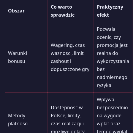
Co warto
Praktyczny
Obszar
sprawdzic
efekt
Pozwala
ocenic, czy
Wagering, czas
promocja jest
Warunki
waznosci, limit
realna do
bonusu
cashout i
wykorzystania
dopuszczone gry
bez
nadmiernego
ryzyka
Wplywa
Dostepnosc w
bezposrednio
Metody
Polsce, limity,
na wygode
platnosci
czas realizacji i
wplat oraz
mozliwe oplaty
tempo wyplat