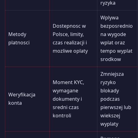
ryzyka
Wplywa
Dostepnosc w
bezposrednio
Metody
Polsce, limity,
na wygode
platnosci
czas realizacji i
wplat oraz
mozliwe oplaty
tempo wyplat
srodkow
Zmniejsza
Moment KYC,
ryzyko
wymagane
blokady
Weryfikacja
dokumenty i
podczas
konta
sredni czas
pierwszej lub
kontroli
wiekszej
wyplaty