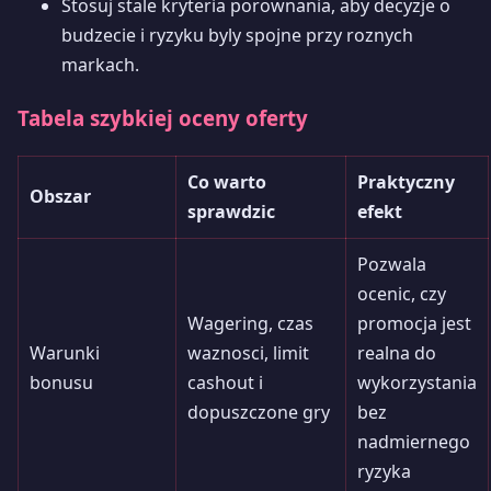
Stosuj stale kryteria porownania, aby decyzje o
budzecie i ryzyku byly spojne przy roznych
markach.
Tabela szybkiej oceny oferty
Co warto
Praktyczny
Obszar
sprawdzic
efekt
Pozwala
ocenic, czy
Wagering, czas
promocja jest
Warunki
waznosci, limit
realna do
bonusu
cashout i
wykorzystania
dopuszczone gry
bez
nadmiernego
ryzyka