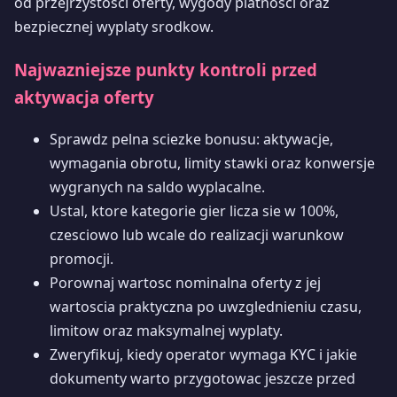
od przejrzystosci oferty, wygody platnosci oraz
bezpiecznej wyplaty srodkow.
Najwazniejsze punkty kontroli przed
aktywacja oferty
Sprawdz pelna sciezke bonusu: aktywacje,
wymagania obrotu, limity stawki oraz konwersje
wygranych na saldo wyplacalne.
Ustal, ktore kategorie gier licza sie w 100%,
czesciowo lub wcale do realizacji warunkow
promocji.
Porownaj wartosc nominalna oferty z jej
wartoscia praktyczna po uwzglednieniu czasu,
limitow oraz maksymalnej wyplaty.
Zweryfikuj, kiedy operator wymaga KYC i jakie
dokumenty warto przygotowac jeszcze przed