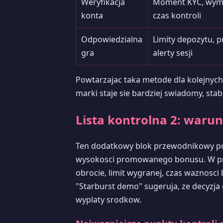
Weryfikacja
Moment KYC, wyma
konta
czas kontroli
Odpowiedzialna
Limity depozytu, 
gra
alerty sesji
Powtarzajac taka metode dla kolejnych
marki staje sie bardziej swiadomy, sta
Lista kontrolna 2: warun
Ten dodatkowy blok przewodnikowy po
wysokosci promowanego bonusu. W prak
obrocie, limit wygranej, czas waznosci
"Starburst demo" sugeruja, ze decyzja 
wyplaty srodkow.