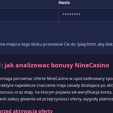
Haslo
ne miejsce tego bloku przeniesie Cie do /play.html, aby dok
: jak analizowac bonusy NineCasino
maga porownac oferte NineCasino w uporzadkowany sposob
tyce najwieksze znaczenie maja zasady dzialajace po akty
bonusu oraz etap, na ktorym pojawia sie weryfikacja konta. 
arki zalezy glownie od przejrzystosci oferty, wygody platno
przed aktywacja oferty