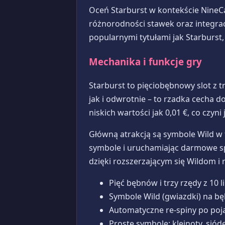
Oceń Starburst w kontekście NineC
różnorodności stawek oraz integrac
popularnymi tytułami jak Starburs
Mechanika i funkcje gry
Starburst to pięciobębnowy slot z t
jak i odwrotnie – to rzadka cecha d
niskich wartości jak 0,01 €, co czyn
Główną atrakcją są symbole Wild w 
symbole i uruchamiając darmowe spi
dzięki rozszerzającym się Wildom i 
Pięć bębnów i trzy rzędy z 10 
Symbole Wild (gwiazdki) na bęb
Automatyczne re-spiny po poja
Proste symbole: klejnoty, siód