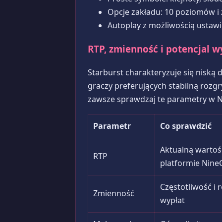
Opcje zakładu: 10 poziomów i 
Autoplay z możliwością ustaw
RTP, zmienność i potencjal w
Starburst charakteryzuje się niską 
graczy preferujących stabilną rozg
zawsze sprawdzaj te parametry w N
Parametr
Co sprawdzić
Aktualną wartoś
RTP
platformie Nine
Częstotliwość i 
Zmienność
wypłat