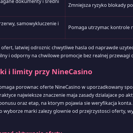
gane dokumenty i sredni
Zmniejsza ryzyko blokady po
przerwy, samowykluczenie i
Pomaga utrzymac kontrole n
 ofert, latwiej odroznic chwytliwe hasla od naprawde uzy
bilny i odporny na chwilowe promocje bez realnej przewagi d
ki i limity przy NineCasino
maga porownac oferte NineCasino w uporzadkowany sposob
tyce najwieksze znaczenie maja zasady dzialajace po akty
 bonusu oraz etap, na ktorym pojawia sie weryfikacja konta.
o wyborze marki zalezy glownie od przejrzystosci oferty, w