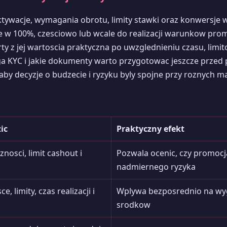
tywacje, wymagania obrotu, limity stawki oraz konwersje 
 sie w 100%, czesciowo lub wcale do realizacji warunkow prom
y z jej wartoscia praktyczna po uwzglednieniu czasu, limi
a KYC i jakie dokumenty warto przygotowac jeszcze przed 
 aby decyzje o budzecie i ryzyku byly spojne przy roznych m
ic
Praktyczny efekt
nosci, limit cashout i
Pozwala ocenic, czy promocj
nadmiernego ryzyka
, limity, czas realizacji i
Wplywa bezposrednio na wy
srodkow