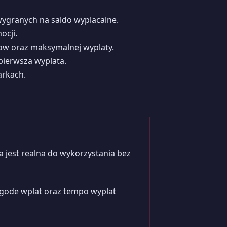
wygranych na saldo wyplacalne.
ocji.
tow oraz maksymalnej wyplaty.
pierwsza wyplata.
arkach.
a jest realna do wykorzystania bez
gode wplat oraz tempo wyplat