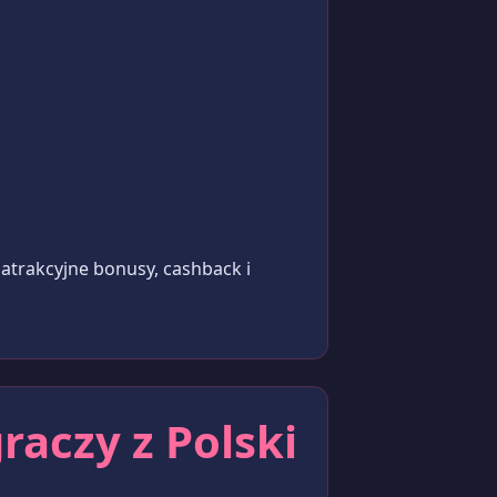
ą atrakcyjne bonusy, cashback i
raczy z Polski