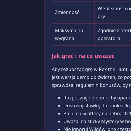
W zależności o
Zmienność
gry
Maksymalna
Zgodnie z ofer
wygrana
operatora
Jak grać i na co uważać
Aby rozpocząć grę w Rex the Hunt, 
jest wersja demo do ćwiczeń, co po
sprawdzaj regulamin bonusów, by 
Rozpocznij od demo, by opano
Dostosuj stawkę do bankrollu,
Poluj na Scattery na bębnach 
Uważaj na sticky Mystery w b
Nie ignoruj Wildów, one często