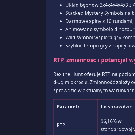
Układ bębnów 3x4x4x4x4x3 z A
Stacked Mystery Symbols na bę
Darmowe spiny z 10 rundami, s
Animowane symbole dinozaurów
Wild symbol wspierający komb
Szybkie tempo gry z napięcio
RTP, zmienność i potencjal w
Rex the Hunt oferuje RTP na poziomi
długim okresie. Zmienność zależy o
sprawdzić w aktualnych warunkach 
Parametr
Co sprawdzić
96,16% w
RTP
standardowej w