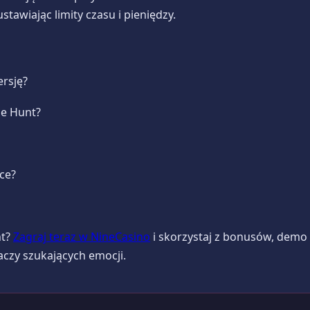
stawiając limity czasu i pieniędzy.
rsję?
he Hunt?
ce?
nt?
Zagraj teraz w NineCasino
i skorzystaj z bonusów, demo 
raczy szukających emocji.