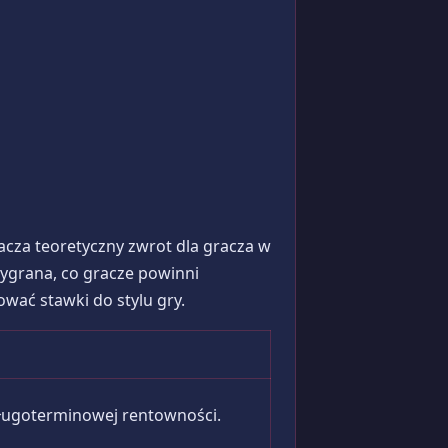
nacza teoretyczny zwrot dla gracza w
wygrana, co gracze powinni
wać stawki do stylu gry.
długoterminowej rentowności.