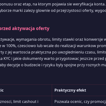
bonusu oraz etap, na ktorym pojawia sie weryfikacja konta. 
wyborze marki zalezy glownie od przejrzystosci oferty, wygo
przed aktywacja oferty
tywacje, wymagania obrotu, limity stawki oraz konwersje 
 sie w 100%, czesciowo lub wcale do realizacji warunkow prom
y z jej wartoscia praktyczna po uwzglednieniu czasu, limi
a KYC i jakie dokumenty warto przygotowac jeszcze przed 
 aby decyzje o budzecie i ryzyku byly spojne przy roznych m
ic
Praktyczny efekt
nosci, limit cashout i
Pozwala ocenic, czy promocj