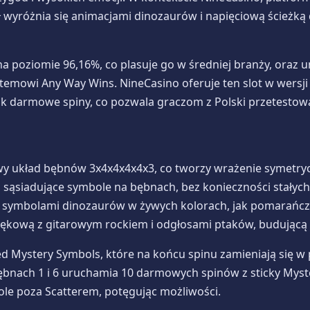
uł wyróżnia się animacjami dinozaurów i napięciową ścieżką
 poziomie 96,16%, co plasuje go w średniej branży, oraz 
temowi Any Way Wins. NineCasino oferuje ten slot w wersji
k darmowe spiny, co pozwala graczom z Polski przetestowa
wy układ bębnów 3x4x4x4x4x3, co tworzy wrażenie symetryc
sąsiadujące symbole na bębnach, bez konieczności stałych l
symbolami dinozaurów w żywych kolorach, jak pomarańczo
iękową z gitarowym rockiem i odgłosami ptaków, budującą 
ed Mystery Symbols, które na końcu spinu zamieniają się w
ębnach 1 i 6 uruchamia 10 darmowych spinów z sticky Myste
bole poza Scatterem, potęgując możliwości.