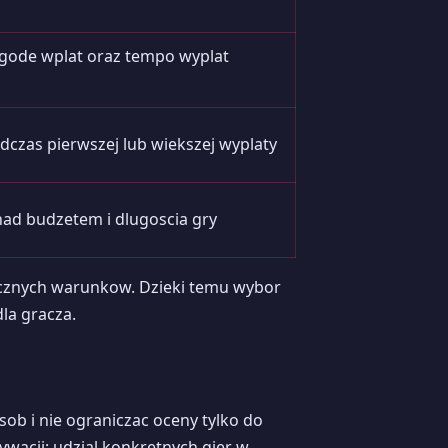
gode wplat oraz tempo wyplat
dczas pierwszej lub wiekszej wyplaty
ad budzetem i dlugoscia gry
tecznych warunkow. Dzieki temu wybor
la gracza.
 i nie ograniczac oceny tylko do
wacji: udzial konkretnych gier w