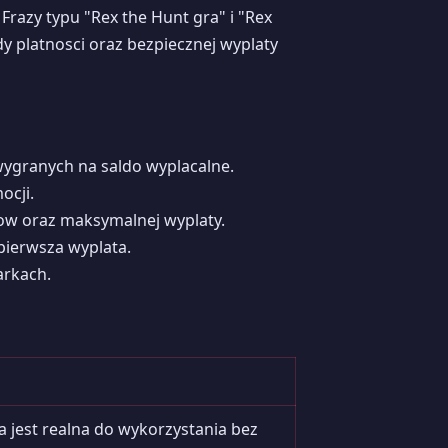
Frazy typu "Rex the Hunt gra" i "Rex
dy platnosci oraz bezpiecznej wyplaty
wygranych na saldo wyplacalne.
ocji.
tow oraz maksymalnej wyplaty.
pierwsza wyplata.
arkach.
a jest realna do wykorzystania bez