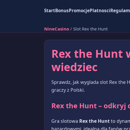
Start
Bonus
Promocje
Platnosci
Regulam
NineCasino
/ Slot Rex the Hunt
Rex the Hunt w
wiedziec
Sprawdz, jak wyglada slot Rex the 
graczy z Polski.
Rex the Hunt – odkryj
Gra slotowa
Rex the Hunt
to dynam
hazardowymi, idealna dla fanów prz