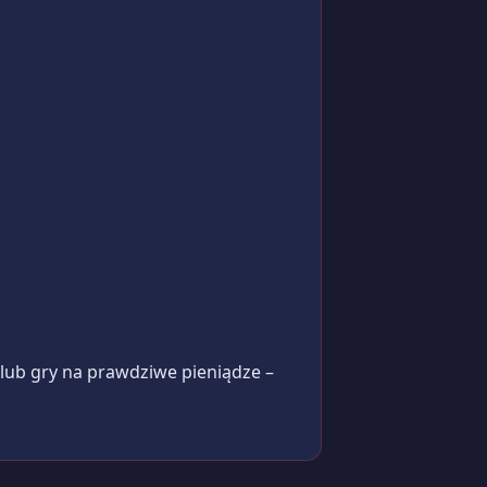
lub gry na prawdziwe pieniądze –