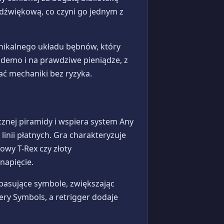
 dźwiękową, co czyni go jednym z
unikalnego układu bębnów, który
 demo i na prawdziwe pieniądze, z
ć mechaniki bez ryzyka.
znej piramidy i wspiera system Any
inii płatnych. Gra charakteryzuje
wy T-Rex czy złoty
napięcie.
 pasujące symbole, zwiększając
ry Symbols, a retrigger dodaje