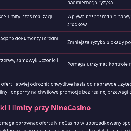
nadmiernego ryzyka
, limity, czas realizacji i
Wplywa bezposrednio na wy
srodkow
gane dokumenty i sredni
Zmniejsza ryzyko blokady po
przerwy, samowykluczenie i
Pomaga utrzymac kontrole n
 ofert, latwiej odroznic chwytliwe hasla od naprawde uzy
bilny i odporny na chwilowe promocje bez realnej przewagi d
ki i limity przy NineCasino
maga porownac oferte NineCasino w uporzadkowany sposob
tyce najwieksze znaczenie maja zasady dzialajace po akty