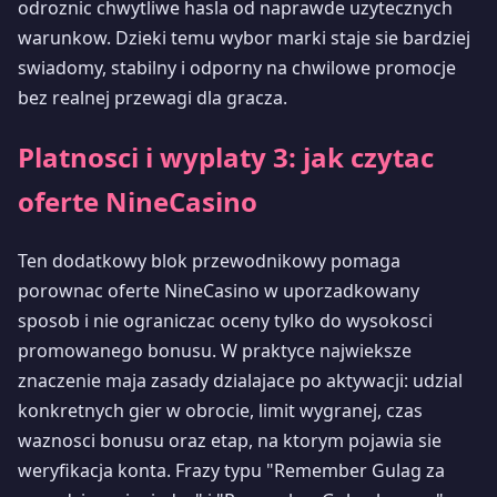
odroznic chwytliwe hasla od naprawde uzytecznych
warunkow. Dzieki temu wybor marki staje sie bardziej
swiadomy, stabilny i odporny na chwilowe promocje
bez realnej przewagi dla gracza.
Platnosci i wyplaty 3: jak czytac
oferte NineCasino
Ten dodatkowy blok przewodnikowy pomaga
porownac oferte NineCasino w uporzadkowany
sposob i nie ograniczac oceny tylko do wysokosci
promowanego bonusu. W praktyce najwieksze
znaczenie maja zasady dzialajace po aktywacji: udzial
konkretnych gier w obrocie, limit wygranej, czas
waznosci bonusu oraz etap, na ktorym pojawia sie
weryfikacja konta. Frazy typu "Remember Gulag za