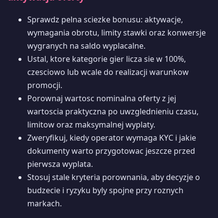
Sprawdz pelna sciezke bonusu: aktywacje,
wymagania obrotu, limity stawki oraz konwersje
wygranych na saldo wyplacalne.
Ustal, ktore kategorie gier licza sie w 100%,
czesciowo lub wcale do realizacji warunkow
promocji.
Porownaj wartosc nominalna oferty z jej
wartoscia praktyczna po uwzglednieniu czasu,
limitow oraz maksymalnej wyplaty.
Zweryfikuj, kiedy operator wymaga KYC i jakie
dokumenty warto przygotowac jeszcze przed
pierwsza wyplata.
Stosuj stale kryteria porownania, aby decyzje o
budzecie i ryzyku byly spojne przy roznych
markach.