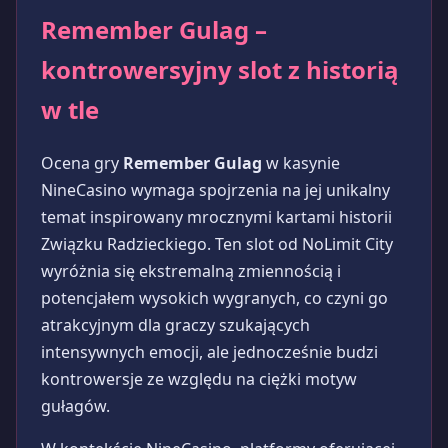
Remember Gulag –
kontrowersyjny slot z historią
w tle
Ocena gry
Remember Gulag
w kasynie
NineCasino wymaga spojrzenia na jej unikalny
temat inspirowany mrocznymi kartami historii
Związku Radzieckiego. Ten slot od NoLimit City
wyróżnia się ekstremalną zmiennością i
potencjałem wysokich wygranych, co czyni go
atrakcyjnym dla graczy szukających
intensywnych emocji, ale jednocześnie budzi
kontrowersje ze względu na ciężki motyw
gułagów.