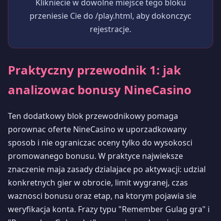
Klikniecie w dowolne miejsce tego bloku
przeniesie Cie do /play.html, aby dokonczyc
rejestracje.
Praktyczny przewodnik 1: jak
analizowac bonusy NineCasino
Ten dodatkowy blok przewodnikowy pomaga
porownac oferte NineCasino w uporzadkowany
sposob i nie ograniczac oceny tylko do wysokosci
promowanego bonusu. W praktyce najwieksze
znaczenie maja zasady dzialajace po aktywacji: udzial
konkretnych gier w obrocie, limit wygranej, czas
waznosci bonusu oraz etap, na ktorym pojawia sie
weryfikacja konta. Frazy typu "Remember Gulag gra" i