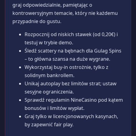
graj odpowiedzialnie, pamiętając o
kontrowersyjnym temacie, który nie każdemu
przypadnie do gustu.
Rozpocznij od niskich stawek (od 0,20€) i
testuj w trybie demo.
Śledź scattery na bębnach dla Gulag Spins
– to główna szansa na duże wygrane.
Wykorzystaj buy-in ostrożnie, tylko z
solidnym bankrollem.
Unikaj autoplay bez limitów strat; ustaw
sesyjne ograniczenia.
Sprawdź regulamin NineCasino pod kątem
bonusów i limitów wypłat.
Graj tylko w licencjonowanych kasynach,
by zapewnić fair play.