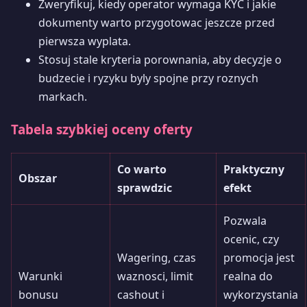
Zweryfikuj, kiedy operator wymaga KYC i jakie
dokumenty warto przygotowac jeszcze przed
pierwsza wyplata.
Stosuj stale kryteria porownania, aby decyzje o
budzecie i ryzyku byly spojne przy roznych
markach.
Tabela szybkiej oceny oferty
Co warto
Praktyczny
Obszar
sprawdzic
efekt
Pozwala
ocenic, czy
Wagering, czas
promocja jest
Warunki
waznosci, limit
realna do
bonusu
cashout i
wykorzystania