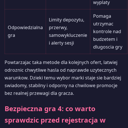
wyplaty
Pomaga
Limity depozytu,
utrzymac
Odpowiedzialna
przerwy,
kontrole nad
gra
samowykluczenie
budzetem i
i alerty sesji
dlugoscia gry
Powtarzajac taka metode dla kolejnych ofert, latwiej
odroznic chwytliwe hasla od naprawde uzytecznych
warunkow. Dzieki temu wybor marki staje sie bardziej
swiadomy, stabilny i odporny na chwilowe promocje
bez realnej przewagi dla gracza.
Bezpieczna gra 4: co warto
sprawdzic przed rejestracja w