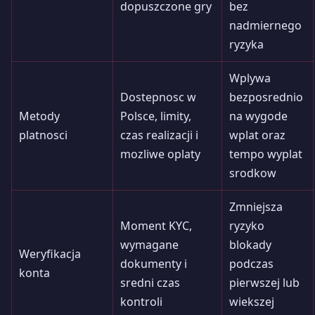
dopuszczone gry
bez
nadmiernego
ryzyka
Wplywa
Dostepnosc w
bezposrednio
Metody
Polsce, limity,
na wygode
platnosci
czas realizacji i
wplat oraz
mozliwe oplaty
tempo wyplat
srodkow
Zmniejsza
Moment KYC,
ryzyko
wymagane
blokady
Weryfikacja
dokumenty i
podczas
konta
sredni czas
pierwszej lub
kontroli
wiekszej