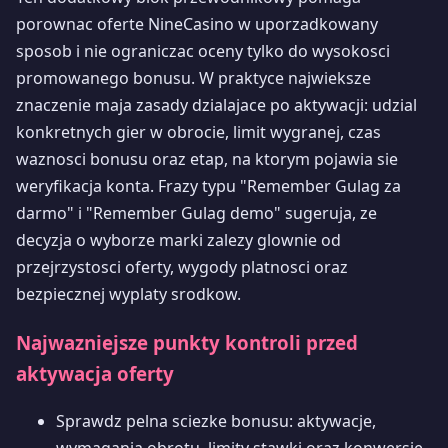
porownac oferte NineCasino w uporzadkowany
sposob i nie ograniczac oceny tylko do wysokosci
promowanego bonusu. W praktyce najwieksze
znaczenie maja zasady dzialajace po aktywacji: udzial
konkretnych gier w obrocie, limit wygranej, czas
waznosci bonusu oraz etap, na ktorym pojawia sie
weryfikacja konta. Frazy typu "Remember Gulag za
darmo" i "Remember Gulag demo" sugeruja, ze
decyzja o wyborze marki zalezy glownie od
przejrzystosci oferty, wygody platnosci oraz
bezpiecznej wyplaty srodkow.
Najwazniejsze punkty kontroli przed
aktywacja oferty
Sprawdz pelna sciezke bonusu: aktywacje,
wymagania obrotu, limity stawki oraz konwersje