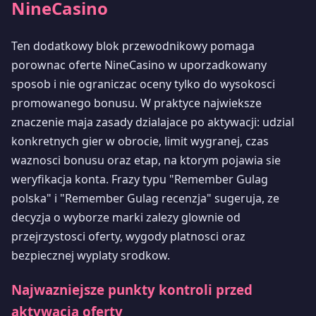
NineCasino
Ten dodatkowy blok przewodnikowy pomaga
porownac oferte NineCasino w uporzadkowany
sposob i nie ograniczac oceny tylko do wysokosci
promowanego bonusu. W praktyce najwieksze
znaczenie maja zasady dzialajace po aktywacji: udzial
konkretnych gier w obrocie, limit wygranej, czas
waznosci bonusu oraz etap, na ktorym pojawia sie
weryfikacja konta. Frazy typu "Remember Gulag
polska" i "Remember Gulag recenzja" sugeruja, ze
decyzja o wyborze marki zalezy glownie od
przejrzystosci oferty, wygody platnosci oraz
bezpiecznej wyplaty srodkow.
Najwazniejsze punkty kontroli przed
aktywacja oferty