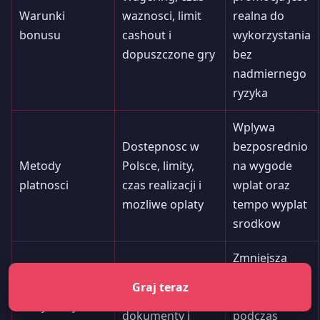
Warunki
waznosci, limit
realna do
bonusu
cashout i
wykorzystania
dopuszczone gry
bez
nadmiernego
ryzyka
Wplywa
Dostepnosc w
bezposrednio
Metody
Polsce, limity,
na wygode
platnosci
czas realizacji i
wplat oraz
mozliwe oplaty
tempo wyplat
srodkow
Zmniejsza
Moment KYC,
ryzyko
Graj teraz
wymagane
blokady
Weryfikacja
dokumenty i
podczas