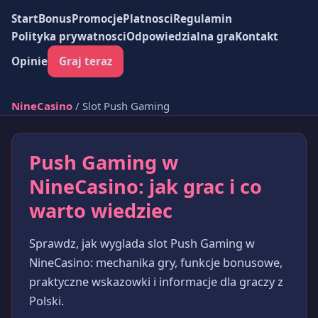
Start
Bonus
Promocje
Platnosci
Regulamin
Polityka prywatnosci
Odpowiedzialna gra
Kontakt
Opinie
Graj teraz
NineCasino
/ Slot Push Gaming
Push Gaming w
NineCasino: jak grac i co
warto wiedziec
Sprawdz, jak wyglada slot Push Gaming w
NineCasino: mechanika gry, funkcje bonusowe,
praktyczne wskazowki i informacje dla graczy z
Polski.