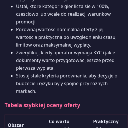
Ustal, ktore kategorie gier licza sie w 100%,
czesciowo lub wcale do realizacji warunkow
promocji.
Porownaj wartosc nominalna oferty z jej
wartoscia praktyczna po uwzglednieniu czasu,
limitow oraz maksymalnej wyplaty.
Zweryfikuj, kiedy operator wymaga KYC i jakie
dokumenty warto przygotowac jeszcze przed
pierwsza wyplata.
Stosuj stale kryteria porownania, aby decyzje o
budzecie i ryzyku byly spojne przy roznych
markach.
Tabela szybkiej oceny oferty
Co warto
Praktyczny
Obszar