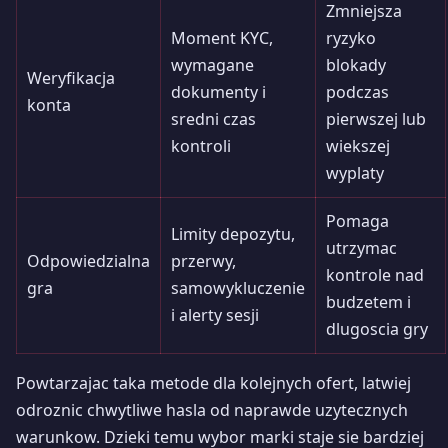
Zmniejsza
Moment KYC,
ryzyko
wymagane
blokady
Weryfikacja
dokumenty i
podczas
konta
sredni czas
pierwszej lub
kontroli
wiekszej
wyplaty
Pomaga
Limity depozytu,
utrzymac
Odpowiedzialna
przerwy,
kontrole nad
gra
samowykluczenie
budzetem i
i alerty sesji
dlugoscia gry
Powtarzajac taka metode dla kolejnych ofert, latwiej
odroznic chwytliwe hasla od naprawde uzytecznych
warunkow. Dzieki temu wybor marki staje sie bardziej