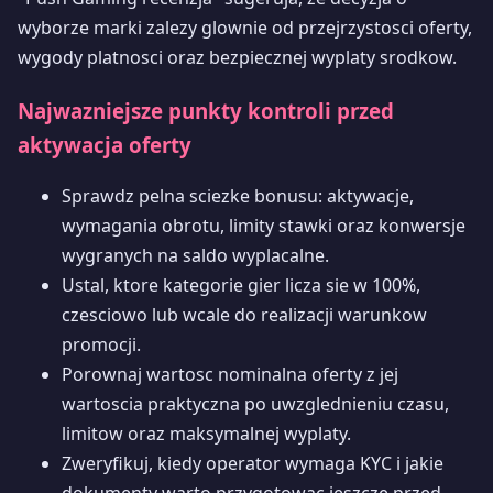
wyborze marki zalezy glownie od przejrzystosci oferty,
wygody platnosci oraz bezpiecznej wyplaty srodkow.
Najwazniejsze punkty kontroli przed
aktywacja oferty
Sprawdz pelna sciezke bonusu: aktywacje,
wymagania obrotu, limity stawki oraz konwersje
wygranych na saldo wyplacalne.
Ustal, ktore kategorie gier licza sie w 100%,
czesciowo lub wcale do realizacji warunkow
promocji.
Porownaj wartosc nominalna oferty z jej
wartoscia praktyczna po uwzglednieniu czasu,
limitow oraz maksymalnej wyplaty.
Zweryfikuj, kiedy operator wymaga KYC i jakie