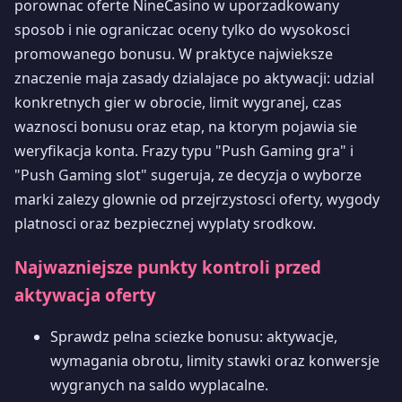
porownac oferte NineCasino w uporzadkowany
sposob i nie ograniczac oceny tylko do wysokosci
promowanego bonusu. W praktyce najwieksze
znaczenie maja zasady dzialajace po aktywacji: udzial
konkretnych gier w obrocie, limit wygranej, czas
waznosci bonusu oraz etap, na ktorym pojawia sie
weryfikacja konta. Frazy typu "Push Gaming gra" i
"Push Gaming slot" sugeruja, ze decyzja o wyborze
marki zalezy glownie od przejrzystosci oferty, wygody
platnosci oraz bezpiecznej wyplaty srodkow.
Najwazniejsze punkty kontroli przed
aktywacja oferty
Sprawdz pelna sciezke bonusu: aktywacje,
wymagania obrotu, limity stawki oraz konwersje
wygranych na saldo wyplacalne.