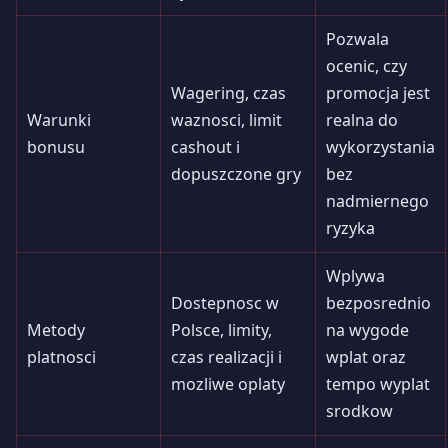
Pozwala
ocenic, czy
Wagering, czas
promocja jest
Warunki
waznosci, limit
realna do
bonusu
cashout i
wykorzystania
dopuszczone gry
bez
nadmiernego
ryzyka
Wplywa
Dostepnosc w
bezposrednio
Metody
Polsce, limity,
na wygode
platnosci
czas realizacji i
wplat oraz
mozliwe oplaty
tempo wyplat
srodkow