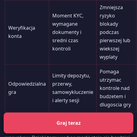
Zmniejsza
Moment KYC,
ryzyko
wymagane
blokady
Weryfikacja
dokumenty i
podczas
konta
sredni czas
pierwszej lub
kontroli
wiekszej
wyplaty
Pomaga
Limity depozytu,
utrzymac
Odpowiedzialna
przerwy,
kontrole nad
gra
samowykluczenie
budzetem i
i alerty sesji
dlugoscia gry
Powtarzajac taka metode dla kolejnych ofert, latwiej
Graj teraz
odroznic chwytliwe hasla od naprawde uzytecznych