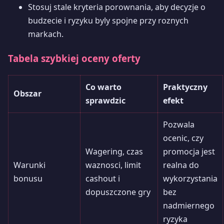
Stosuj stale kryteria porownania, aby decyzje o
budzecie i ryzyku byly spojne przy roznych
markach.
Tabela szybkiej oceny oferty
Co warto
Praktyczny
Obszar
sprawdzic
efekt
Pozwala
ocenic, czy
Wagering, czas
promocja jest
Warunki
waznosci, limit
realna do
bonusu
cashout i
wykorzystania
dopuszczone gry
bez
nadmiernego
ryzyka