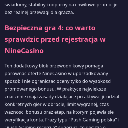
swiadomy, stabilny i odporny na chwilowe promocje
bez realnej przewagi dla gracza.
Bezpieczna gra 4: co warto
sprawdzic przed rejestracja w
NineCasino
Ten dodatkowy blok przewodnikowy pomaga
porownac oferte NineCasino w uporzadkowany
sposob i nie ograniczac oceny tylko do wysokosci
promowanego bonusu. W praktyce najwieksze
znaczenie maja zasady dzialajace po aktywacji: udzial
konkretnych gier w obrocie, limit wygranej, czas
waznosci bonusu oraz etap, na ktorym pojawia sie
weryfikacja konta. Frazy typu "Push Gaming polska" i
"Push Gaming recenzja" sugeruja, ze decyzja o