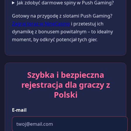
Jak zdobyć darmowe spiny w Push Gaming?
Gotowy na przygodę z slotami Push Gaming?
Zagraj teraz w NineCasino
i przetestuj ich
dynamikę z bonusem powitalnym – to idealny
moment, by odkryć potencjał tych gier.
Szybka i bezpieczna
rejestracja dla graczy z
Polski
E-mail