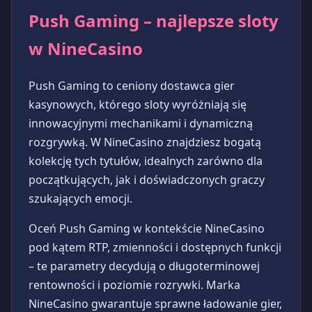
Push Gaming – najlepsze sloty
w NineCasino
Push Gaming to ceniony dostawca gier
kasynowych, którego sloty wyróżniają się
innowacyjnymi mechanikami i dynamiczną
rozgrywką. W NineCasino znajdziesz bogatą
kolekcję tych tytułów, idealnych zarówno dla
początkujących, jak i doświadczonych graczy
szukających emocji.
Oceń Push Gaming w kontekście NineCasino
pod kątem RTP, zmienności i dostępnych funkcji
– te parametry decydują o długoterminowej
rentowności i poziomie rozrywki. Marka
NineCasino gwarantuje sprawne ładowanie gier,