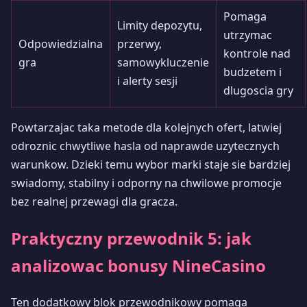
Pomaga
Limity depozytu,
utrzymac
Odpowiedzialna
przerwy,
kontrole nad
gra
samowykluczenie
budzetem i
i alerty sesji
dlugoscia gry
Powtarzajac taka metode dla kolejnych ofert, latwiej
odroznic chwytliwe hasla od naprawde uzytecznych
warunkow. Dzieki temu wybor marki staje sie bardziej
swiadomy, stabilny i odporny na chwilowe promocje
bez realnej przewagi dla gracza.
Praktyczny przewodnik 5: jak
analizowac bonusy NineCasino
Ten dodatkowy blok przewodnikowy pomaga