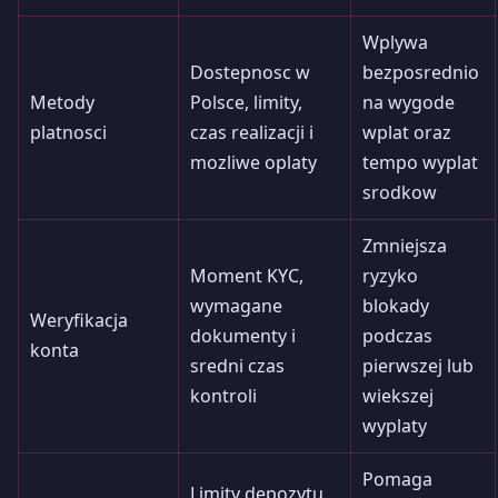
Wplywa
Dostepnosc w
bezposrednio
Metody
Polsce, limity,
na wygode
platnosci
czas realizacji i
wplat oraz
mozliwe oplaty
tempo wyplat
srodkow
Zmniejsza
Moment KYC,
ryzyko
wymagane
blokady
Weryfikacja
dokumenty i
podczas
konta
sredni czas
pierwszej lub
kontroli
wiekszej
wyplaty
Pomaga
Limity depozytu,