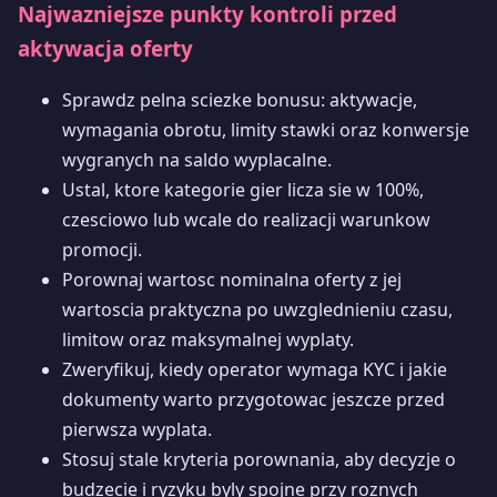
Najwazniejsze punkty kontroli przed
aktywacja oferty
Sprawdz pelna sciezke bonusu: aktywacje,
wymagania obrotu, limity stawki oraz konwersje
wygranych na saldo wyplacalne.
Ustal, ktore kategorie gier licza sie w 100%,
czesciowo lub wcale do realizacji warunkow
promocji.
Porownaj wartosc nominalna oferty z jej
wartoscia praktyczna po uwzglednieniu czasu,
limitow oraz maksymalnej wyplaty.
Zweryfikuj, kiedy operator wymaga KYC i jakie
dokumenty warto przygotowac jeszcze przed
pierwsza wyplata.
Stosuj stale kryteria porownania, aby decyzje o
budzecie i ryzyku byly spojne przy roznych