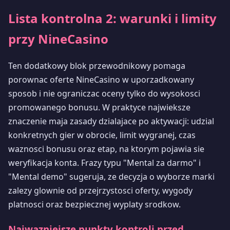
Lista kontrolna 2: warunki i limity
przy NineCasino
Ten dodatkowy blok przewodnikowy pomaga
porownac oferte NineCasino w uporzadkowany
sposob i nie ograniczac oceny tylko do wysokosci
promowanego bonusu. W praktyce najwieksze
znaczenie maja zasady dzialajace po aktywacji: udzial
konkretnych gier w obrocie, limit wygranej, czas
waznosci bonusu oraz etap, na ktorym pojawia sie
weryfikacja konta. Frazy typu "Mental za darmo" i
"Mental demo" sugeruja, ze decyzja o wyborze marki
zalezy glownie od przejrzystosci oferty, wygody
platnosci oraz bezpiecznej wyplaty srodkow.
Najwazniejsze punkty kontroli przed