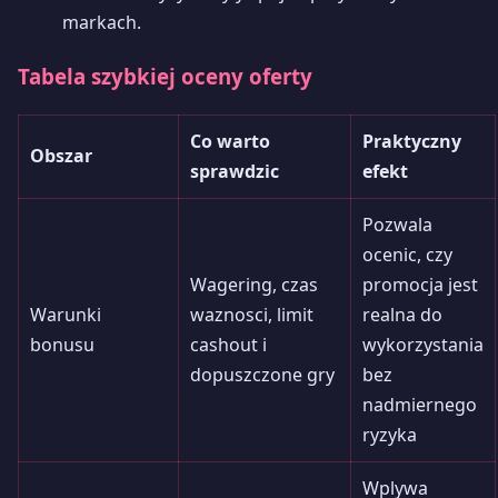
markach.
Tabela szybkiej oceny oferty
Co warto
Praktyczny
Obszar
sprawdzic
efekt
Pozwala
ocenic, czy
Wagering, czas
promocja jest
Warunki
waznosci, limit
realna do
bonusu
cashout i
wykorzystania
dopuszczone gry
bez
nadmiernego
ryzyka
Wplywa