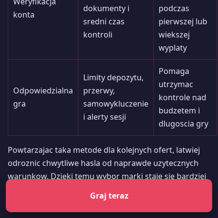
Weryfikacja
dokumenty i
podczas
konta
sredni czas
pierwszej lub
kontroli
wiekszej
wyplaty
Pomaga
Limity depozytu,
utrzymac
Odpowiedzialna
przerwy,
kontrole nad
gra
samowykluczenie
budzetem i
i alerty sesji
dlugoscia gry
Powtarzajac taka metode dla kolejnych ofert, latwiej
odroznic chwytliwe hasla od naprawde uzytecznych
warunkow. Dzieki temu wybor marki staje sie bardziej
swiadomy, stabilny i odporny na chwilowe promocje
Graj teraz
bez realnej przewagi dla gracza.