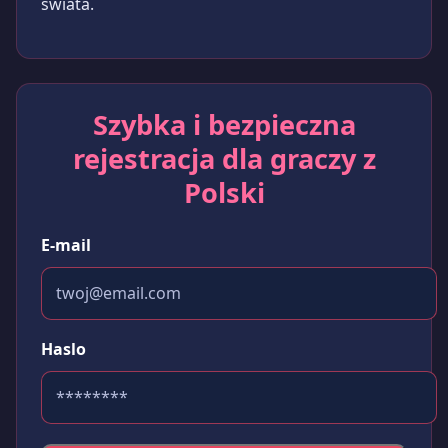
świata.
Szybka i bezpieczna
rejestracja dla graczy z
Polski
E-mail
Haslo