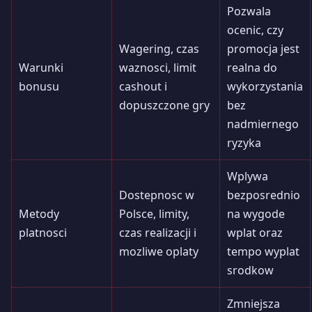
Pozwala
ocenic, czy
Wagering, czas
promocja jest
Warunki
waznosci, limit
realna do
bonusu
cashout i
wykorzystania
dopuszczone gry
bez
nadmiernego
ryzyka
Wplywa
Dostepnosc w
bezposrednio
Metody
Polsce, limity,
na wygode
platnosci
czas realizacji i
wplat oraz
mozliwe oplaty
tempo wyplat
srodkow
Zmniejsza