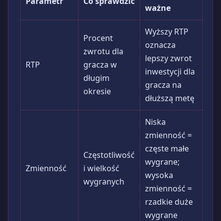
Parametr
Co sprawdzić
ważne
Wyższy RTP
Procent
oznacza
zwrotu dla
lepszy zwrot
RTP
gracza w
inwestycji dla
długim
gracza na
okresie
dłuższą metę
Niska
zmienność =
częste małe
Częstotliwość
wygrane;
Zmienność
i wielkość
wysoka
wygranych
zmienność =
rzadkie duże
wygrane