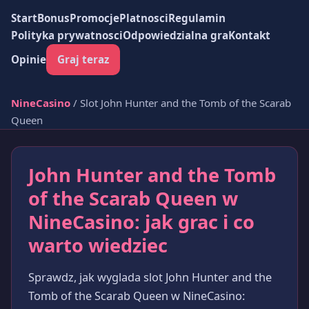
Start
Bonus
Promocje
Platnosci
Regulamin
Polityka prywatnosci
Odpowiedzialna gra
Kontakt
Opinie
Graj teraz
NineCasino
/ Slot John Hunter and the Tomb of the Scarab
Queen
John Hunter and the Tomb
of the Scarab Queen w
NineCasino: jak grac i co
warto wiedziec
Sprawdz, jak wyglada slot John Hunter and the
Tomb of the Scarab Queen w NineCasino: