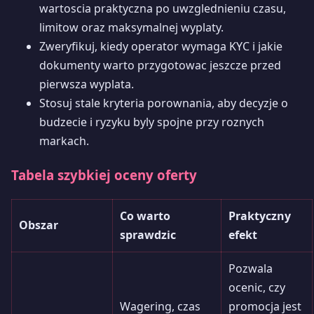
wartoscia praktyczna po uwzglednieniu czasu,
limitow oraz maksymalnej wyplaty.
Zweryfikuj, kiedy operator wymaga KYC i jakie
dokumenty warto przygotowac jeszcze przed
pierwsza wyplata.
Stosuj stale kryteria porownania, aby decyzje o
budzecie i ryzyku byly spojne przy roznych
markach.
Tabela szybkiej oceny oferty
Co warto
Praktyczny
Obszar
sprawdzic
efekt
Pozwala
ocenic, czy
Wagering, czas
promocja jest