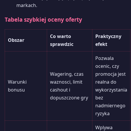
markach.
Tabela szybkiej oceny oferty
Co warto
Praktyczny
Obszar
sprawdzic
efekt
Pozwala
ocenic, czy
Wagering, czas
promocja jest
Warunki
waznosci, limit
realna do
bonusu
cashout i
wykorzystania
dopuszczone gry
bez
nadmiernego
ryzyka
Wplywa