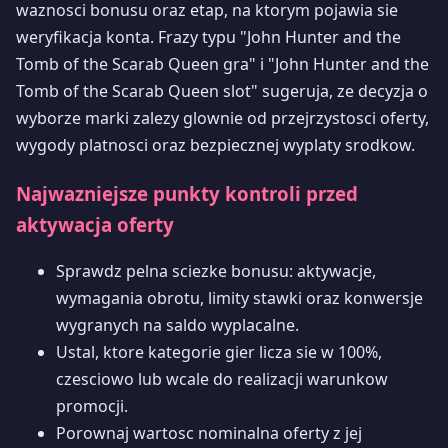
waznosci bonusu oraz etap, na ktorym pojawia sie
weryfikacja konta. Frazy typu "John Hunter and the
Tomb of the Scarab Queen gra" i "John Hunter and the
Tomb of the Scarab Queen slot" sugeruja, ze decyzja o
wyborze marki zalezy glownie od przejrzystosci oferty,
wygody platnosci oraz bezpiecznej wyplaty srodkow.
Najwazniejsze punkty kontroli przed
aktywacja oferty
Sprawdz pelna sciezke bonusu: aktywacje,
wymagania obrotu, limity stawki oraz konwersje
wygranych na saldo wyplacalne.
Ustal, ktore kategorie gier licza sie w 100%,
czesciowo lub wcale do realizacji warunkow
promocji.
Porownaj wartosc nominalna oferty z jej