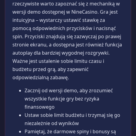
rzeczywiste warto zapoznać się z mechaniką w
wersji demo dostępnej w NineCasino. Gra jest
intuicyjna – wystarczy ustawić stawkę za
pomocą odpowiednich przycisków i nacisnąć
spin. Przyciski znajdują się zazwyczaj po prawej
stronie ekranu, a dostępna jest również funkcja
autoplay dla bardziej wygodnej rozgrywki.
Ważne jest ustalenie sobie limitu czasu i
budżetu przed grą, aby zapewnić
odpowiedzialną zabawę.
Zacznij od wersji demo, aby zrozumieć
wszystkie funkcje gry bez ryzyka
finansowego
Ustaw sobie limit budżetu i trzymaj się go
niezależnie od wyników
Pamiętaj, że darmowe spiny i bonusy są