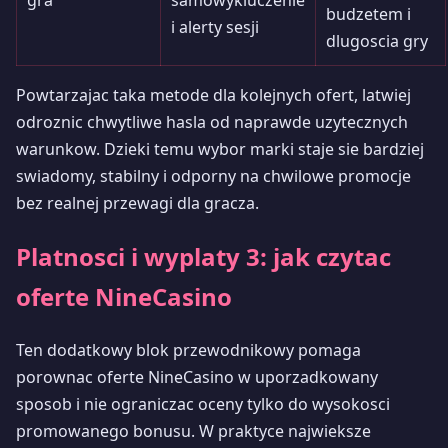
gra
samowykluczenie
budzetem i
i alerty sesji
dlugoscia gry
Powtarzajac taka metode dla kolejnych ofert, latwiej
odroznic chwytliwe hasla od naprawde uzytecznych
warunkow. Dzieki temu wybor marki staje sie bardziej
swiadomy, stabilny i odporny na chwilowe promocje
bez realnej przewagi dla gracza.
Platnosci i wyplaty 3: jak czytac
oferte NineCasino
Ten dodatkowy blok przewodnikowy pomaga
porownac oferte NineCasino w uporzadkowany
sposob i nie ograniczac oceny tylko do wysokosci
promowanego bonusu. W praktyce najwieksze