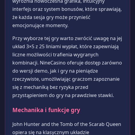
wyróżnia nowoczesna grafika, intuicyjny
interfejs oraz system bonusów, które sprawiają,
że każda sesja gry może przynieść
emocjonujące momenty.
Przy wyborze tej gry warto zwrócić uwagę na jej
układ 3×5 z 25 liniami wypłat, które zapewniają
liczne możliwości trafienia wygranych
kombinacji. NineCasino oferuje dostęp zarówno
do wersji demo, jak i gry na pieniądze
rzeczywiste, umożliwiając graczom zapoznanie
się z mechaniką bez ryzyka przed
przystąpieniem do gry na prawdziwe stawki.
Mechanika i funkcje gry
John Hunter and the Tomb of the Scarab Queen
opiera się na klasycznym układzie