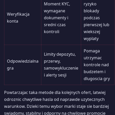
Moment KYC,
ryzyko
wymagane
blokady
Weryfikacja
dokumenty i
podczas
konta
sredni czas
pierwszej lub
kontroli
wiekszej
wyplaty
Pomaga
Limity depozytu,
utrzymac
Odpowiedzialna
przerwy,
kontrole nad
gra
samowykluczenie
budzetem i
i alerty sesji
dlugoscia gry
Powtarzajac taka metode dla kolejnych ofert, latwiej
odroznic chwytliwe hasla od naprawde uzytecznych
warunkow. Dzieki temu wybor marki staje sie bardziej
swiadomy, stabilny i odporny na chwilowe promocje