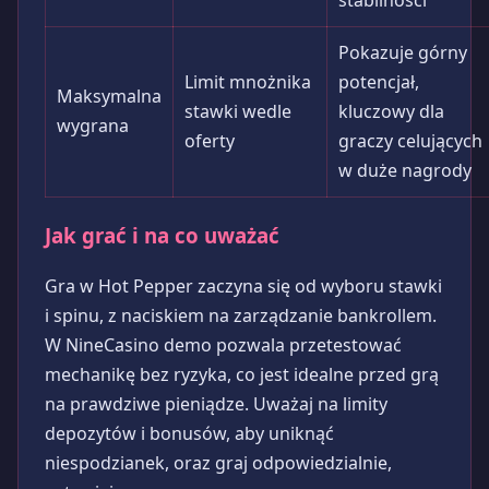
stabilności
Pokazuje górny
Limit mnożnika
potencjał,
Maksymalna
stawki wedle
kluczowy dla
wygrana
oferty
graczy celujących
w duże nagrody
Jak grać i na co uważać
Gra w Hot Pepper zaczyna się od wyboru stawki
i spinu, z naciskiem na zarządzanie bankrollem.
W NineCasino demo pozwala przetestować
mechanikę bez ryzyka, co jest idealne przed grą
na prawdziwe pieniądze. Uważaj na limity
depozytów i bonusów, aby uniknąć
niespodzianek, oraz graj odpowiedzialnie,