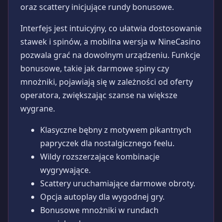
oraz scattery inicjujące rundy bonusowe.
Interfejs jest intuicyjny, co ułatwia dostosowanie
stawek i spinów, a mobilna wersja w NineCasino
pozwala grać na dowolnym urządzeniu. Funkcje
bonusowe, takie jak darmowe spiny czy
mnożniki, pojawiają się w zależności od oferty
operatora, zwiększając szanse na większe
wygrane.
Klasyczne bębny z motywem pikantnych
papryczek dla nostalgicznego feelu.
Wildy rozszerzające kombinacje
wygrywające.
Scattery uruchamiające darmowe obroty.
Opcja autoplay dla wygodnej gry.
Bonusowe mnożniki w rundach