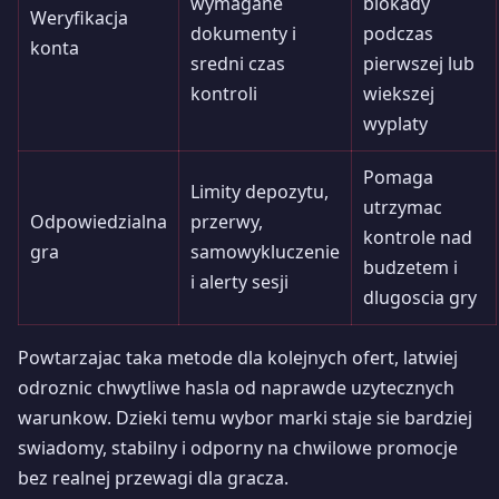
wymagane
blokady
Weryfikacja
dokumenty i
podczas
konta
sredni czas
pierwszej lub
kontroli
wiekszej
wyplaty
Pomaga
Limity depozytu,
utrzymac
Odpowiedzialna
przerwy,
kontrole nad
gra
samowykluczenie
budzetem i
i alerty sesji
dlugoscia gry
Powtarzajac taka metode dla kolejnych ofert, latwiej
odroznic chwytliwe hasla od naprawde uzytecznych
warunkow. Dzieki temu wybor marki staje sie bardziej
swiadomy, stabilny i odporny na chwilowe promocje
bez realnej przewagi dla gracza.