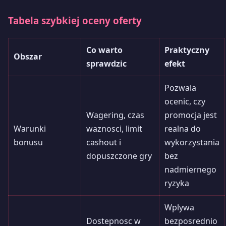
Tabela szybkiej oceny oferty
Co warto
Praktyczny
Obszar
sprawdzic
efekt
Pozwala
ocenic, czy
Wagering, czas
promocja jest
Warunki
waznosci, limit
realna do
bonusu
cashout i
wykorzystania
dopuszczone gry
bez
nadmiernego
ryzyka
Wplywa
Dostepnosc w
bezposrednio