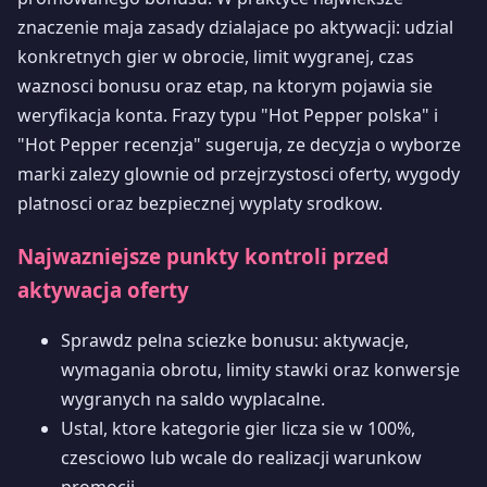
znaczenie maja zasady dzialajace po aktywacji: udzial
konkretnych gier w obrocie, limit wygranej, czas
waznosci bonusu oraz etap, na ktorym pojawia sie
weryfikacja konta. Frazy typu "Hot Pepper polska" i
"Hot Pepper recenzja" sugeruja, ze decyzja o wyborze
marki zalezy glownie od przejrzystosci oferty, wygody
platnosci oraz bezpiecznej wyplaty srodkow.
Najwazniejsze punkty kontroli przed
aktywacja oferty
Sprawdz pelna sciezke bonusu: aktywacje,
wymagania obrotu, limity stawki oraz konwersje
wygranych na saldo wyplacalne.
Ustal, ktore kategorie gier licza sie w 100%,
czesciowo lub wcale do realizacji warunkow