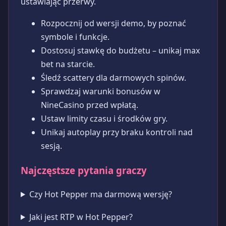
ustawiając przerwy.
Rozpocznij od wersji demo, by poznać
symbole i funkcje.
Dostosuj stawkę do budżetu – unikaj max
bet na starcie.
Śledź scattery dla darmowych spinów.
Sprawdzaj warunki bonusów w
NineCasino przed wpłatą.
Ustaw limity czasu i środków gry.
Unikaj autoplay przy braku kontroli nad
sesją.
Najczęstsze pytania graczy
Czy Hot Pepper ma darmową wersję?
Jaki jest RTP w Hot Pepper?