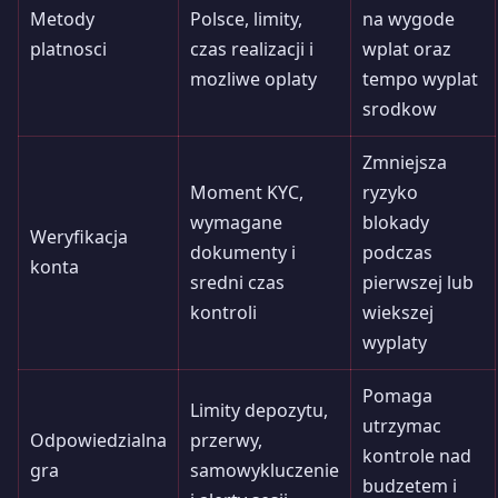
Metody
Polsce, limity,
na wygode
platnosci
czas realizacji i
wplat oraz
mozliwe oplaty
tempo wyplat
srodkow
Zmniejsza
Moment KYC,
ryzyko
wymagane
blokady
Weryfikacja
dokumenty i
podczas
konta
sredni czas
pierwszej lub
kontroli
wiekszej
wyplaty
Pomaga
Limity depozytu,
utrzymac
Odpowiedzialna
przerwy,
kontrole nad
gra
samowykluczenie
budzetem i