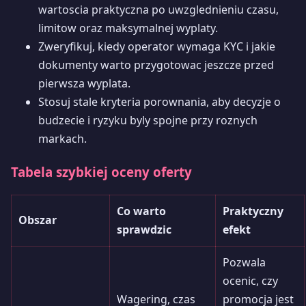
wartoscia praktyczna po uwzglednieniu czasu,
limitow oraz maksymalnej wyplaty.
Zweryfikuj, kiedy operator wymaga KYC i jakie
dokumenty warto przygotowac jeszcze przed
pierwsza wyplata.
Stosuj stale kryteria porownania, aby decyzje o
budzecie i ryzyku byly spojne przy roznych
markach.
Tabela szybkiej oceny oferty
Co warto
Praktyczny
Obszar
sprawdzic
efekt
Pozwala
ocenic, czy
Wagering, czas
promocja jest