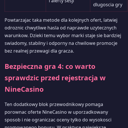
i alerty sesji
dlugoscia gry
Powtarzajac taka metode dla kolejnych ofert, latwiej
odroznic chwytliwe hasla od naprawde uzytecznych
warunkow. Dzieki temu wybor marki staje sie bardziej
swiadomy, stabilny i odporny na chwilowe promocje
bez realnej przewagi dla gracza.
Bezpieczna gra 4: co warto
sprawdzic przed rejestracja w
NineCasino
Ten dodatkowy blok przewodnikowy pomaga
porownac oferte NineCasino w uporzadkowany
sposob i nie ograniczac oceny tylko do wysokosci
promowanego bonusu. W praktyce najwieksze