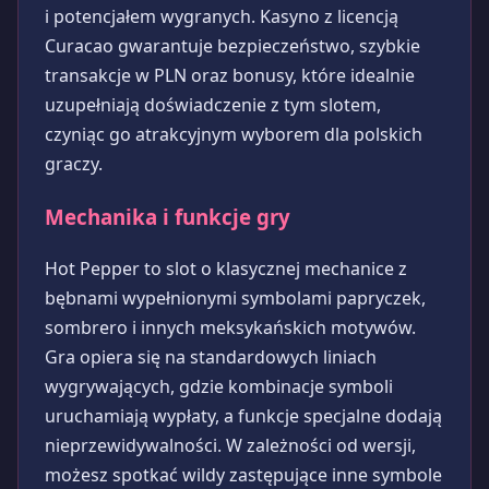
i potencjałem wygranych. Kasyno z licencją
Curacao gwarantuje bezpieczeństwo, szybkie
transakcje w PLN oraz bonusy, które idealnie
uzupełniają doświadczenie z tym slotem,
czyniąc go atrakcyjnym wyborem dla polskich
graczy.
Mechanika i funkcje gry
Hot Pepper to slot o klasycznej mechanice z
bębnami wypełnionymi symbolami papryczek,
sombrero i innych meksykańskich motywów.
Gra opiera się na standardowych liniach
wygrywających, gdzie kombinacje symboli
uruchamiają wypłaty, a funkcje specjalne dodają
nieprzewidywalności. W zależności od wersji,
możesz spotkać wildy zastępujące inne symbole