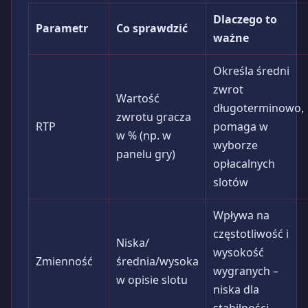
Dlaczego to
Parametr
Co sprawdzić
ważne
Określa średni
zwrot
Wartość
długoterminowo,
zwrotu gracza
RTP
pomaga w
w % (np. w
wyborze
panelu gry)
opłacalnych
slotów
Wpływa na
częstotliwość i
Niska/
wysokość
Zmienność
średnia/wysoka
wygranych –
w opisie slotu
niska dla