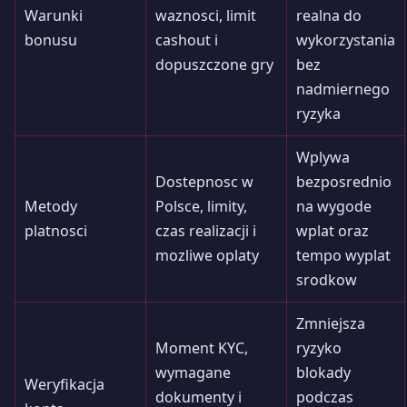
Warunki
waznosci, limit
realna do
bonusu
cashout i
wykorzystania
dopuszczone gry
bez
nadmiernego
ryzyka
Wplywa
Dostepnosc w
bezposrednio
Metody
Polsce, limity,
na wygode
platnosci
czas realizacji i
wplat oraz
mozliwe oplaty
tempo wyplat
srodkow
Zmniejsza
Moment KYC,
ryzyko
wymagane
blokady
Weryfikacja
dokumenty i
podczas