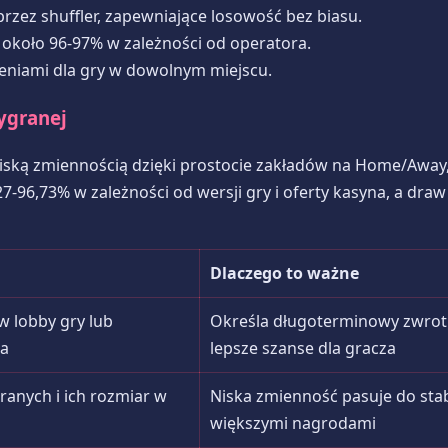
przez shuffler, zapewniające losowość bez biasu.
TP około 96-97% w zależności od operatora.
zeniami dla gry w dowolnym miejscu.
ygranej
 niską zmiennością dzięki prostocie zakładów na Home/Away,
-96,73% w zależności od wersji gry i oferty kasyna, a draw 
Dlaczego to ważne
w lobby gry lub
Określa długoterminowy zwrot
na
lepsze szanse dla gracza
ranych i ich rozmiar w
Niska zmienność pasuje do stab
większymi nagrodami