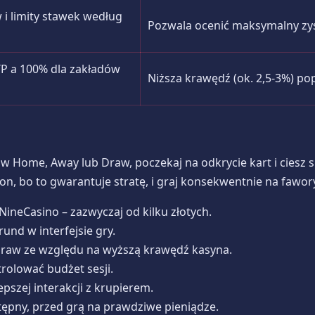
 i limity stawek według
Pozwala ocenić maksymalny zy
P a 100% dla zakładów
Niższa krawędź (ok. 2,5-3%) po
 Home, Away lub Draw, poczekaj na odkrycie kart i ciesz s
, bo to gwarantuje stratę, i graj konsekwentnie na faworyt
neCasino – zazwyczaj od kilku złotych.
rund w interfejsie gry.
Draw ze względu na wyższą krawędź kasyna.
rolować budżet sesji.
epszej interakcji z krupierem.
stępny, przed grą na prawdziwe pieniądze.