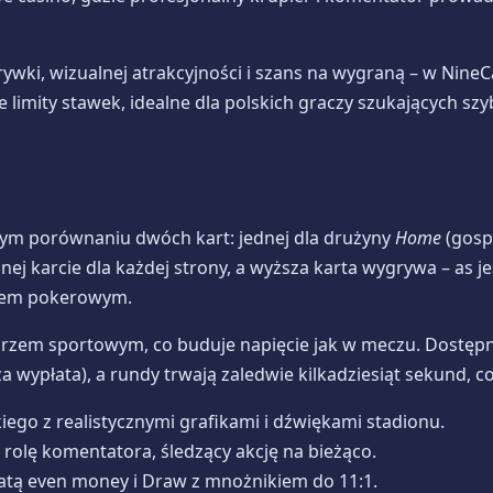
wki, wizualnej atrakcyjności i szans na wygraną – w NineC
 limity stawek, idealne dla polskich graczy szukających szy
stym porównaniu dwóch kart: jednej dla drużyny
Home
(gospo
dnej karcie dla każdej strony, a wyższa karta wygrywa – as j
iem pokerowym.
tarzem sportowym, co buduje napięcie jak w meczu. Dostęp
a wypłata), a rundy trwają zaledwie kilkadziesiąt sekund, co 
skiego z realistycznymi grafikami i dźwiękami stadionu.
 rolę komentatora, śledzący akcję na bieżąco.
tą even money i Draw z mnożnikiem do 11:1.