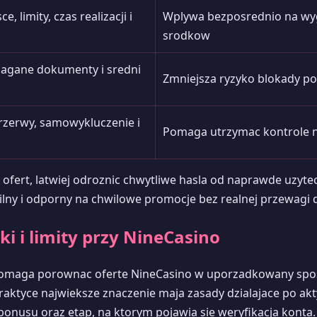
, limity, czas realizacji i
Wplywa bezposrednio na wy
srodkow
gane dokumenty i sredni
Zmniejsza ryzyko blokady po
przerwy, samowykluczenie i
Pomaga utrzymac kontrole n
 ofert, latwiej odroznic chwytliwe hasla od naprawde uzy
bilny i odporny na chwilowe promocje bez realnej przewagi d
ki i limity przy NineCasino
maga porownac oferte NineCasino w uporzadkowany sposob
tyce najwieksze znaczenie maja zasady dzialajace po akty
bonusu oraz etap, na ktorym pojawia sie weryfikacja konta. 