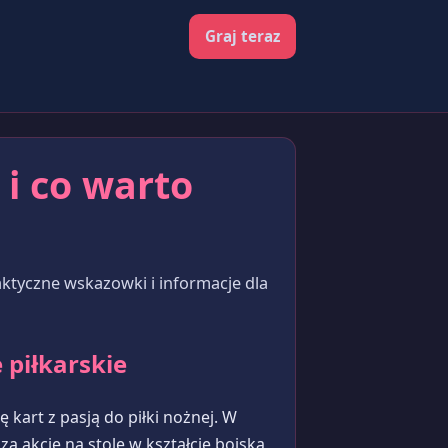
Graj teraz
 i co warto
aktyczne wskazowki i informacje dla
 piłkarskie
kart z pasją do piłki nożnej. W
zą akcję na stole w kształcie boiska