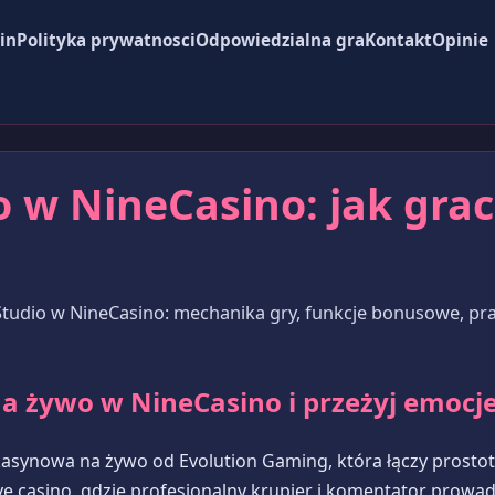
in
Polityka prywatnosci
Odpowiedzialna gra
Kontakt
Opinie
o w NineCasino: jak grac
 Studio w NineCasino: mechanika gry, funkcje bonusowe, pr
 na żywo w NineCasino i przeżyj emocje
asynowa na żywo od Evolution Gaming, która łączy prostotę 
live casino, gdzie profesjonalny krupier i komentator prowad