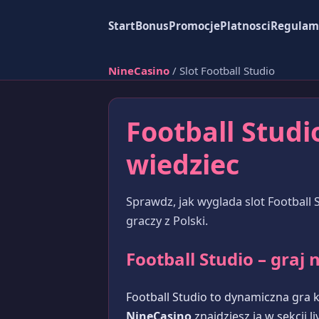
Start
Bonus
Promocje
Platnosci
Regulam
NineCasino
/ Slot Football Studio
Football Studi
wiedziec
Sprawdz, jak wyglada slot Football
graczy z Polski.
Football Studio – graj
Football Studio to dynamiczna gra k
NineCasino
znajdziesz ją w sekcji 