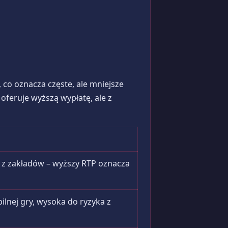
 co oznacza częste, ale mniejsze
oferuje wyższą wypłatę, ale z
 z zakładów – wyższy RTP oznacza
ilnej gry, wysoka do ryzyka z