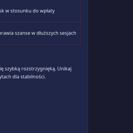
sk w stosunku do wpłaty
prawia szanse w dłuższych sesjach
ię szybką rozstrzygnięką. Unikaj
ach dla stabilności.