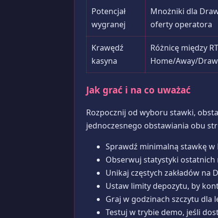
Potencjał
Mnożniki dla Draw
wygranej
oferty operatora
Krawędź
Różnicę między RT
kasyna
Home/Away/Draw
Jak grać i na co uważać
Rozpocznij od wyboru stawki, obstaw
jednoczesnego obstawiania obu stron
Sprawdź minimalną stawkę w Ni
Obserwuj statystyki ostatnich 
Unikaj częstych zakładów na 
Ustaw limity depozytu, by kont
Graj w godzinach szczytu dla l
Testuj w trybie demo, jeśli do