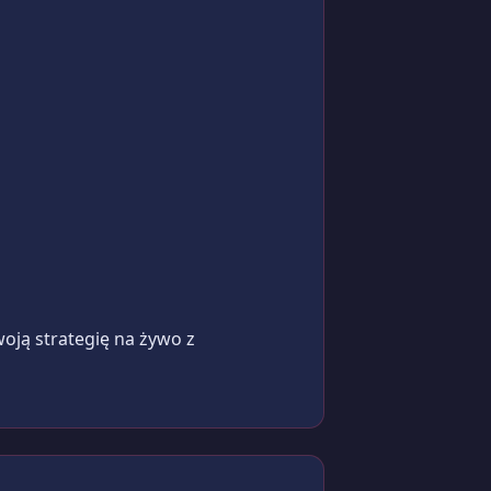
woją strategię na żywo z