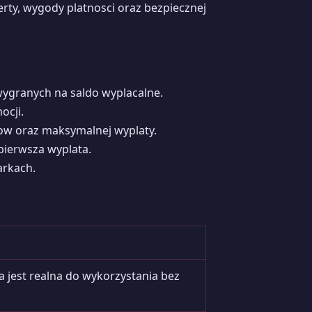
erty, wygody platnosci oraz bezpiecznej
wygranych na saldo wyplacalne.
ocji.
tow oraz maksymalnej wyplaty.
pierwsza wyplata.
arkach.
a jest realna do wykorzystania bez