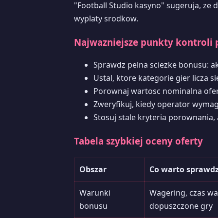
"Football Studio kasyno" sugeruja, ze 
wyplaty srodkow.
Najwazniejsze punkty kontroli 
Sprawdz pelna sciezke bonusu: ak
Ustal, ktore kategorie gier licza
Porownaj wartosc nominalna ofert
Zweryfikuj, kiedy operator wymag
Stosuj stale kryteria porownania,
Tabela szybkiej oceny oferty
Obszar
Co warto sprawdz
Warunki
Wagering, czas waz
bonusu
dopuszczone gry