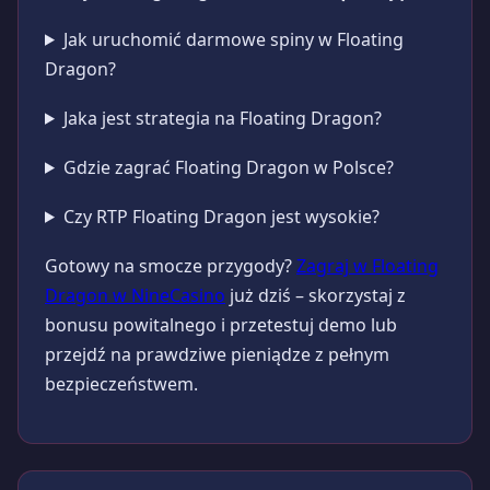
Jak uruchomić darmowe spiny w Floating
Dragon?
Jaka jest strategia na Floating Dragon?
Gdzie zagrać Floating Dragon w Polsce?
Czy RTP Floating Dragon jest wysokie?
Gotowy na smocze przygody?
Zagraj w Floating
Dragon w NineCasino
już dziś – skorzystaj z
bonusu powitalnego i przetestuj demo lub
przejdź na prawdziwe pieniądze z pełnym
bezpieczeństwem.