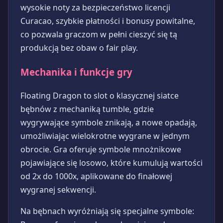
wysokie noty za bezpieczeństwo licencji
Curacao, szybkie płatności i bonusy powitalne,
co pozwala graczom w pełni cieszyć się tą
produkcją bez obaw o fair play.
Mechanika i funkcje gry
Floating Dragon to slot o klasycznej siatce
bębnów z mechaniką tumble, gdzie
wygrywające symbole znikają, a nowe opadają,
umożliwiając wielokrotne wygrane w jednym
obrocie. Gra oferuje symbole mnożnikowe
pojawiające się losowo, które kumulują wartości
od 2x do 1000x, aplikowane do finałowej
wygranej sekwencji.
Na bębnach wyróżniają się specjalne symbole: