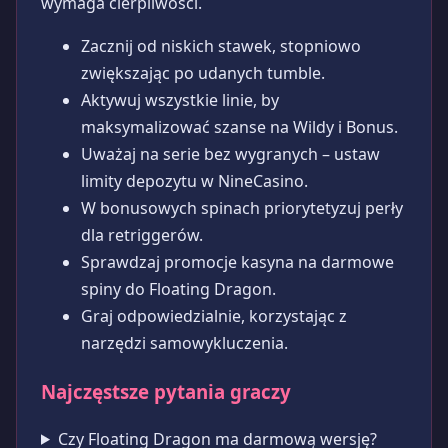
wymaga cierpliwości.
Zacznij od niskich stawek, stopniowo
zwiększając po udanych tumble.
Aktywuj wszystkie linie, by
maksymalizować szanse na Wildy i Bonus.
Uważaj na serie bez wygranych – ustaw
limity depozytu w NineCasino.
W bonusowych spinach priorytetyzuj perły
dla retriggerów.
Sprawdzaj promocje kasyna na darmowe
spiny do Floating Dragon.
Graj odpowiedzialnie, korzystając z
narzędzi samowykluczenia.
Najczęstsze pytania graczy
Czy Floating Dragon ma darmową wersję?