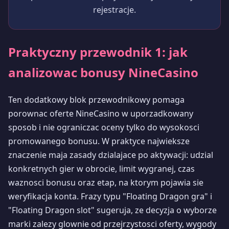
rejestracje.
Praktyczny przewodnik 1: jak
analizowac bonusy NineCasino
Ten dodatkowy blok przewodnikowy pomaga
porownac oferte NineCasino w uporzadkowany
sposob i nie ograniczac oceny tylko do wysokosci
promowanego bonusu. W praktyce najwieksze
znaczenie maja zasady dzialajace po aktywacji: udzial
konkretnych gier w obrocie, limit wygranej, czas
waznosci bonusu oraz etap, na ktorym pojawia sie
weryfikacja konta. Frazy typu "Floating Dragon gra" i
"Floating Dragon slot" sugeruja, ze decyzja o wyborze
marki zalezy glownie od przejrzystosci oferty, wygody