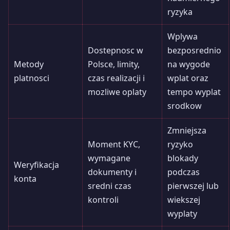
ryzyka
Wplywa
Dostepnosc w
bezposrednio
Metody
Polsce, limity,
na wygode
platnosci
czas realizacji i
wplat oraz
mozliwe oplaty
tempo wyplat
srodkow
Zmniejsza
Moment KYC,
ryzyko
wymagane
blokady
Weryfikacja
dokumenty i
podczas
konta
sredni czas
pierwszej lub
kontroli
wiekszej
wyplaty