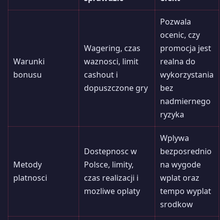
Pozwala
ocenic, czy
Wagering, czas
promocja jest
Warunki
waznosci, limit
realna do
bonusu
cashout i
wykorzystania
dopuszczone gry
bez
nadmiernego
ryzyka
Wplywa
Dostepnosc w
bezposrednio
Metody
Polsce, limity,
na wygode
platnosci
czas realizacji i
wplat oraz
mozliwe oplaty
tempo wyplat
srodkow