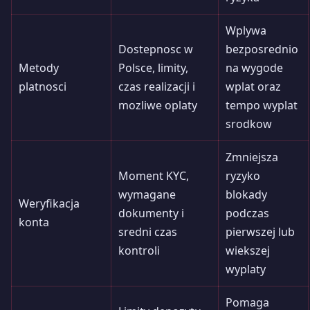
Wplywa
Dostepnosc w
bezposrednio
Metody
Polsce, limity,
na wygode
platnosci
czas realizacji i
wplat oraz
mozliwe oplaty
tempo wyplat
srodkow
Zmniejsza
Moment KYC,
ryzyko
wymagane
blokady
Weryfikacja
dokumenty i
podczas
konta
sredni czas
pierwszej lub
kontroli
wiekszej
wyplaty
Pomaga