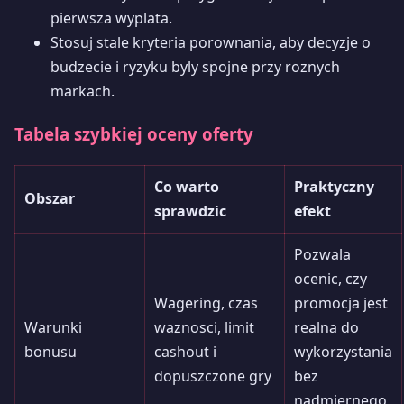
pierwsza wyplata.
Stosuj stale kryteria porownania, aby decyzje o
budzecie i ryzyku byly spojne przy roznych
markach.
Tabela szybkiej oceny oferty
Co warto
Praktyczny
Obszar
sprawdzic
efekt
Pozwala
ocenic, czy
Wagering, czas
promocja jest
Warunki
waznosci, limit
realna do
bonusu
cashout i
wykorzystania
dopuszczone gry
bez
nadmiernego