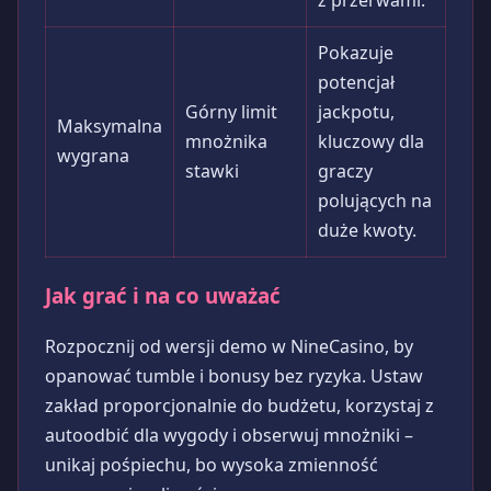
z przerwami.
Pokazuje
potencjał
Górny limit
jackpotu,
Maksymalna
mnożnika
kluczowy dla
wygrana
stawki
graczy
polujących na
duże kwoty.
Jak grać i na co uważać
Rozpocznij od wersji demo w NineCasino, by
opanować tumble i bonusy bez ryzyka. Ustaw
zakład proporcjonalnie do budżetu, korzystaj z
autoodbić dla wygody i obserwuj mnożniki –
unikaj pośpiechu, bo wysoka zmienność