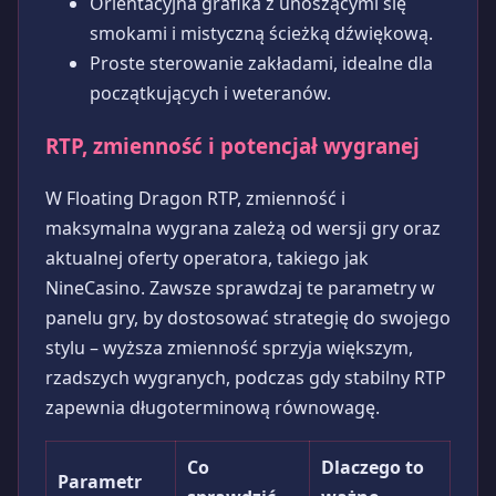
Orientacyjna grafika z unoszącymi się
smokami i mistyczną ścieżką dźwiękową.
Proste sterowanie zakładami, idealne dla
początkujących i weteranów.
RTP, zmienność i potencjał wygranej
W Floating Dragon RTP, zmienność i
maksymalna wygrana zależą od wersji gry oraz
aktualnej oferty operatora, takiego jak
NineCasino. Zawsze sprawdzaj te parametry w
panelu gry, by dostosować strategię do swojego
stylu – wyższa zmienność sprzyja większym,
rzadszych wygranych, podczas gdy stabilny RTP
zapewnia długoterminową równowagę.
Co
Dlaczego to
Parametr