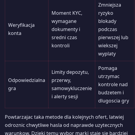
Zmniejsza
Moment KYC,
ryzyko
wymagane
blokady
Weryfikacja
dokumenty i
podczas
konta
sredni czas
pierwszej lub
kontroli
wiekszej
wyplaty
Pomaga
Limity depozytu,
utrzymac
Odpowiedzialna
przerwy,
kontrole nad
gra
samowykluczenie
budzetem i
i alerty sesji
dlugoscia gry
Powtarzajac taka metode dla kolejnych ofert, latwiej
odroznic chwytliwe hasla od naprawde uzytecznych
warunkow. Dzieki temu wybor marki staje sie bardziej