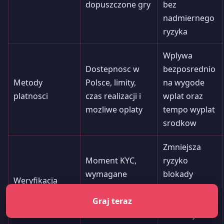
dopuszczone gry
bez
nadmiernego
ryzyka
Wplywa
Dostepnosc w
bezposrednio
Metody
Polsce, limity,
na wygode
platnosci
czas realizacji i
wplat oraz
mozliwe oplaty
tempo wyplat
srodkow
Zmniejsza
Moment KYC,
ryzyko
wymagane
blokady
Weryfikacja
dokumenty i
podczas
konta
Graj teraz
sredni czas
pierwszej lub
kontroli
wiekszej