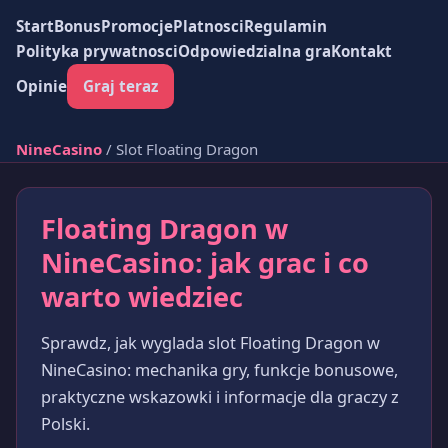
Start
Bonus
Promocje
Platnosci
Regulamin
Polityka prywatnosci
Odpowiedzialna gra
Kontakt
Opinie
Graj teraz
NineCasino
/ Slot Floating Dragon
Floating Dragon w
NineCasino: jak grac i co
warto wiedziec
Sprawdz, jak wyglada slot Floating Dragon w
NineCasino: mechanika gry, funkcje bonusowe,
praktyczne wskazowki i informacje dla graczy z
Polski.