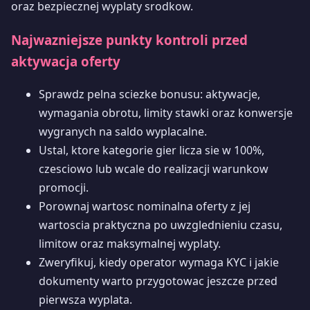
oraz bezpiecznej wyplaty srodkow.
Najwazniejsze punkty kontroli przed
aktywacja oferty
Sprawdz pelna sciezke bonusu: aktywacje,
wymagania obrotu, limity stawki oraz konwersje
wygranych na saldo wyplacalne.
Ustal, ktore kategorie gier licza sie w 100%,
czesciowo lub wcale do realizacji warunkow
promocji.
Porownaj wartosc nominalna oferty z jej
wartoscia praktyczna po uwzglednieniu czasu,
limitow oraz maksymalnej wyplaty.
Zweryfikuj, kiedy operator wymaga KYC i jakie
dokumenty warto przygotowac jeszcze przed
pierwsza wyplata.