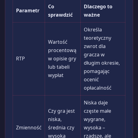
Co
Dlaczego to
Parametr
sprawdzić
ważne
Określa
teoretyczny
Wartość
zwrot dla
procentową
gracza w
RTP
w opisie gry
długim okresie,
lub tabeli
pomagając
wypłat
ocenić
opłacalność
Niska daje
Czy gra jest
częste małe
niska,
wygrane,
Zmienność
średnia czy
wysoka –
wysoka
rzadsze, ale