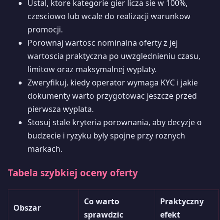
Ustal, ktore kategorie gier licza sie w 100%,
czesciowo lub wcale do realizacji warunkow
promocji.
Porownaj wartosc nominalna oferty z jej
wartoscia praktyczna po uwzglednieniu czasu,
limitow oraz maksymalnej wyplaty.
Zweryfikuj, kiedy operator wymaga KYC i jakie
dokumenty warto przygotowac jeszcze przed
pierwsza wyplata.
Stosuj stale kryteria porownania, aby decyzje o
budzecie i ryzyku byly spojne przy roznych
markach.
Tabela szybkiej oceny oferty
Co warto
Praktyczny
Obszar
sprawdzic
efekt