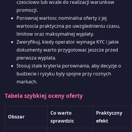
czesciowo lub wcale do realizacji warunkow
promocji.
Porownaj wartosc nominalna oferty z jej
wartoscia praktyczna po uwzglednieniu czasu,
limitow oraz maksymalnej wyplaty.
Zweryfikuj, kiedy operator wymaga KYC i jakie
dokumenty warto przygotowac jeszcze przed
pierwsza wyplata.
Stosuj stale kryteria porownania, aby decyzje o
budzecie i ryzyku byly spojne przy roznych
markach.
Tabela szybkiej oceny oferty
Co warto
Praktyczny
Obszar
sprawdzic
efekt