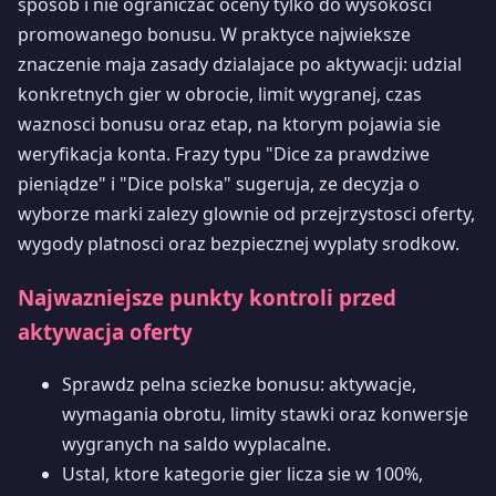
sposob i nie ograniczac oceny tylko do wysokosci
promowanego bonusu. W praktyce najwieksze
znaczenie maja zasady dzialajace po aktywacji: udzial
konkretnych gier w obrocie, limit wygranej, czas
waznosci bonusu oraz etap, na ktorym pojawia sie
weryfikacja konta. Frazy typu "Dice za prawdziwe
pieniądze" i "Dice polska" sugeruja, ze decyzja o
wyborze marki zalezy glownie od przejrzystosci oferty,
wygody platnosci oraz bezpiecznej wyplaty srodkow.
Najwazniejsze punkty kontroli przed
aktywacja oferty
Sprawdz pelna sciezke bonusu: aktywacje,
wymagania obrotu, limity stawki oraz konwersje
wygranych na saldo wyplacalne.
Ustal, ktore kategorie gier licza sie w 100%,