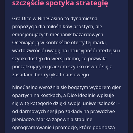
szczęście spotyka strategię
Gra Dice w NineCasino to dynamiczna
propozycja dla miłośników prostych, ale
emocjonujących mechanik hazardowych.
Oceniając ją w kontekście oferty tej marki,
warto zwrócić uwagę na intuicyjność interfejsu i
szybki dostęp do wersji demo, co pozwala
początkującym graczom szybko oswoić się z
zasadami bez ryzyka finansowego.
NineCasino wyróżnia się bogatym wyborem gier
opartych na kostkach, a Dice idealnie wpisuje
się w tę kategorię dzięki swojej uniwersalności –
od darmowych sesji po zakłady na prawdziwe
pieniądze. Marka zapewnia stabilne
oprogramowanie i promocje, które podnoszą