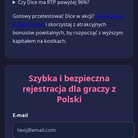
Czy Dice ma RTP powyżej 96%?
Gotowy przetestować Dice w akcji?
Zagraj teraz
w NineCasino
i skorzystaj z atrakcyjnych
bonusów powitalnych, by rozpocząć z wyższym
kapitałem na kostkach.
Szybka i bezpieczna
rejestracja dla graczy z
Polski
E-mail