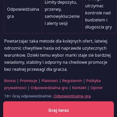
Limity depozytu,
utrzymac
Odpowiedzialna
przerwy,
kontrole nad
gra
samowykluczenie
budzetem i
i alerty sesji
dlugoscia gry
Powtarzajac taka metode dla kolejnych ofert, latwiej
odroznic chwytliwe hasla od naprawde uzytecznych
warunkow. Dzieki temu wybor marki staje sie bardziej
swiadomy, stabilny i odporny na chwilowe promocje
bez realnej przewagi dla gracza.
Bonus
|
Promocje
|
Platnosci
|
Regulamin
|
Polityka
prywatnosci
|
Odpowiedzialna gra
|
Kontakt
|
Opinie
18+ Graj odpowiedzialnie.
Odpowiedzialna gra
Graj teraz