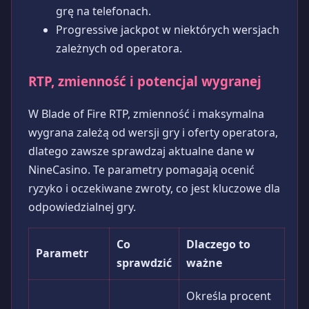
grę na telefonach.
Progressive jackpot w niektórych wersjach
zależnych od operatora.
RTP, zmienność i potencjal wygranej
W Blade of Fire RTP, zmienność i maksymalna
wygrana zależą od wersji gry i oferty operatora,
dlatego zawsze sprawdzaj aktualne dane w
NineCasino. Te parametry pomagają ocenić
ryzyko i oczekiwane zwroty, co jest kluczowe dla
odpowiedzialnej gry.
Co
Dlaczego to
Parametr
sprawdzić
ważne
Określa procent