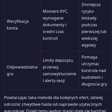
Zmniejsza
Moment KYC,
ryzyko
wymagane
blokady
Weryfikacja
dokumenty i
podczas
konta
sredni czas
pierwszej lub
kontroli
wiekszej
wyplaty
Pomaga
Limity depozytu,
utrzymac
Odpowiedzialna
przerwy,
kontrole nad
gra
samowykluczenie
budzetem i
i alerty sesji
dlugoscia gry
Powtarzajac taka metode dla kolejnych ofert, latwiej
odroznic chwytliwe hasla od naprawde uzytecznych
warunkow. Dzieki temu wybor marki staje sie bardziej