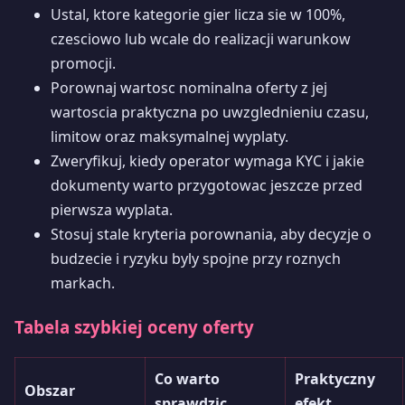
Ustal, ktore kategorie gier licza sie w 100%,
czesciowo lub wcale do realizacji warunkow
promocji.
Porownaj wartosc nominalna oferty z jej
wartoscia praktyczna po uwzglednieniu czasu,
limitow oraz maksymalnej wyplaty.
Zweryfikuj, kiedy operator wymaga KYC i jakie
dokumenty warto przygotowac jeszcze przed
pierwsza wyplata.
Stosuj stale kryteria porownania, aby decyzje o
budzecie i ryzyku byly spojne przy roznych
markach.
Tabela szybkiej oceny oferty
Co warto
Praktyczny
Obszar
sprawdzic
efekt