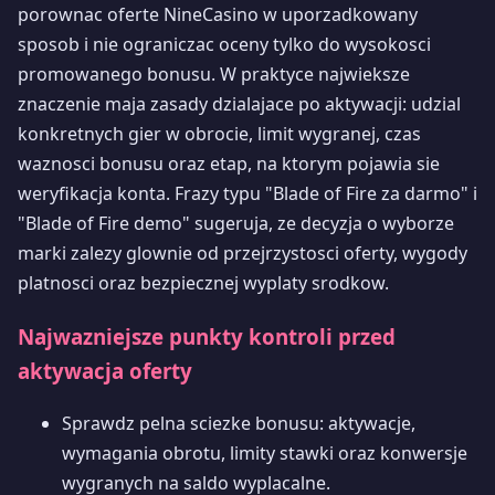
porownac oferte NineCasino w uporzadkowany
sposob i nie ograniczac oceny tylko do wysokosci
promowanego bonusu. W praktyce najwieksze
znaczenie maja zasady dzialajace po aktywacji: udzial
konkretnych gier w obrocie, limit wygranej, czas
waznosci bonusu oraz etap, na ktorym pojawia sie
weryfikacja konta. Frazy typu "Blade of Fire za darmo" i
"Blade of Fire demo" sugeruja, ze decyzja o wyborze
marki zalezy glownie od przejrzystosci oferty, wygody
platnosci oraz bezpiecznej wyplaty srodkow.
Najwazniejsze punkty kontroli przed
aktywacja oferty
Sprawdz pelna sciezke bonusu: aktywacje,
wymagania obrotu, limity stawki oraz konwersje
wygranych na saldo wyplacalne.