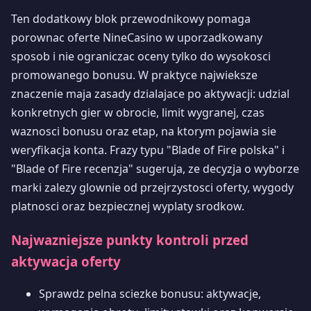
Ten dodatkowy blok przewodnikowy pomaga
porownac oferte NineCasino w uporzadkowany
sposob i nie ograniczac oceny tylko do wysokosci
promowanego bonusu. W praktyce najwieksze
znaczenie maja zasady dzialajace po aktywacji: udzial
konkretnych gier w obrocie, limit wygranej, czas
waznosci bonusu oraz etap, na ktorym pojawia sie
weryfikacja konta. Frazy typu "Blade of Fire polska" i
"Blade of Fire recenzja" sugeruja, ze decyzja o wyborze
marki zalezy glownie od przejrzystosci oferty, wygody
platnosci oraz bezpiecznej wyplaty srodkow.
Najwazniejsze punkty kontroli przed
aktywacja oferty
Sprawdz pelna sciezke bonusu: aktywacje,