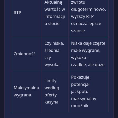
Aktualną
zwrotu
wartość w
długoterminowo,
RTP
informacji
wyższy RTP
o slocie
oznacza lepsze
szanse
Czy niska,
Niska daje częste
średnia
małe wygrane,
Zmienność
czy
wysoka –
wysoka
rzadkie, ale duże
Pokazuje
Limity
potencjał
Maksymalna
według
jackpotu i
wygrana
oferty
maksymalny
kasyna
mnożnik