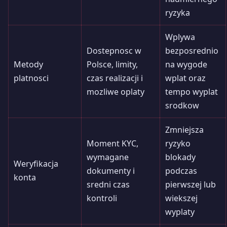
ryzyka
Wplywa
Dostepnosc w
bezposrednio
Metody
Polsce, limity,
na wygode
platnosci
czas realizacji i
wplat oraz
mozliwe oplaty
tempo wyplat
srodkow
Zmniejsza
Moment KYC,
ryzyko
wymagane
blokady
Weryfikacja
dokumenty i
podczas
konta
sredni czas
pierwszej lub
kontroli
wiekszej
wyplaty