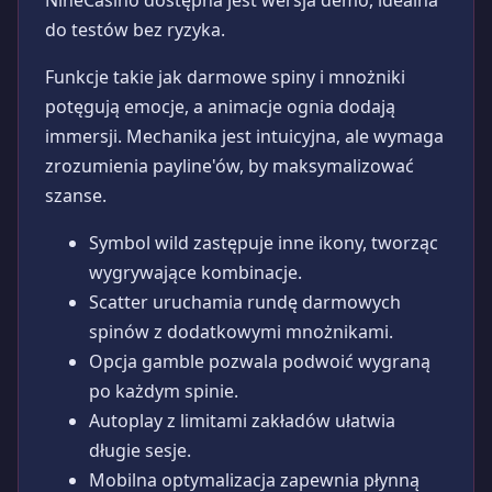
do testów bez ryzyka.
Funkcje takie jak darmowe spiny i mnożniki
potęgują emocje, a animacje ognia dodają
immersji. Mechanika jest intuicyjna, ale wymaga
zrozumienia payline'ów, by maksymalizować
szanse.
Symbol wild zastępuje inne ikony, tworząc
wygrywające kombinacje.
Scatter uruchamia rundę darmowych
spinów z dodatkowymi mnożnikami.
Opcja gamble pozwala podwoić wygraną
po każdym spinie.
Autoplay z limitami zakładów ułatwia
długie sesje.
Mobilna optymalizacja zapewnia płynną