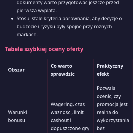
dokumenty warto przygotowac jeszcze przed
pierwsza wyplata.
Stosuj stale kryteria porownania, aby decyzje o
budzecie i ryzyku byly spojne przy roznych
markach.
Tabela szybkiej oceny oferty
Co warto
Praktyczny
Obszar
sprawdzic
efekt
Pozwala
ocenic, czy
Wagering, czas
promocja jest
Warunki
waznosci, limit
realna do
bonusu
cashout i
wykorzystania
dopuszczone gry
bez