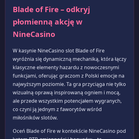
Blade of Fire – odkryj
płomienną akcję w
NineCasino
W kasynie NineCasino slot Blade of Fire
wyróżnia się dynamiczną mechaniką, która łączy
klasyczne elementy hazardu z nowoczesnymi
funkcjami, oferując graczom z Polski emocje na
najwyższym poziomie. Ta gra przyciąga nie tylko
wizualną oprawą inspirowaną ogniem i mocą,
ale przede wszystkim potencjałem wygranych,
co czyni ją jednym z faworytów wśród
miłośników slotów.
Oceń Blade of Fire w kontekście NineCasino pod