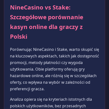
NineCasino vs Stake:
Szczegółowe porównanie
kasyn online dla graczy z
Polski
Porównując NineCasino i Stake, warto skupić się
na kluczowych aspektach, takich jak dostępność
promocji, metody płatności czy wygoda
użytkowania. Obie platformy oferują gry
hazardowe online, ale różnią się w szczegółach
oferty, co wpływa na wybór w zależności od
preferencji gracza.
Analiza opiera się na kryteriach istotnych dla
polskich użytkowników, bez przesadnych