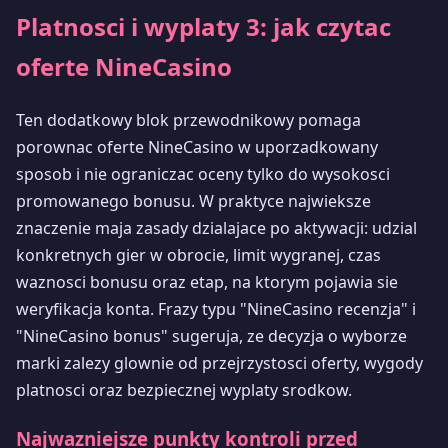
Platnosci i wyplaty 3: jak czytac
oferte NineCasino
Ten dodatkowy blok przewodnikowy pomaga
porownac oferte NineCasino w uporzadkowany
sposob i nie ograniczac oceny tylko do wysokosci
promowanego bonusu. W praktyce najwieksze
znaczenie maja zasady dzialajace po aktywacji: udzial
konkretnych gier w obrocie, limit wygranej, czas
waznosci bonusu oraz etap, na ktorym pojawia sie
weryfikacja konta. Frazy typu "NineCasino recenzja" i
"NineCasino bonus" sugeruja, ze decyzja o wyborze
marki zalezy glownie od przejrzystosci oferty, wygody
platnosci oraz bezpiecznej wyplaty srodkow.
Najwazniejsze punkty kontroli przed