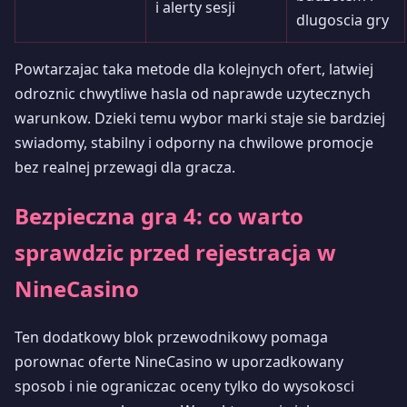
i alerty sesji
dlugoscia gry
Powtarzajac taka metode dla kolejnych ofert, latwiej
odroznic chwytliwe hasla od naprawde uzytecznych
warunkow. Dzieki temu wybor marki staje sie bardziej
swiadomy, stabilny i odporny na chwilowe promocje
bez realnej przewagi dla gracza.
Bezpieczna gra 4: co warto
sprawdzic przed rejestracja w
NineCasino
Ten dodatkowy blok przewodnikowy pomaga
porownac oferte NineCasino w uporzadkowany
sposob i nie ograniczac oceny tylko do wysokosci