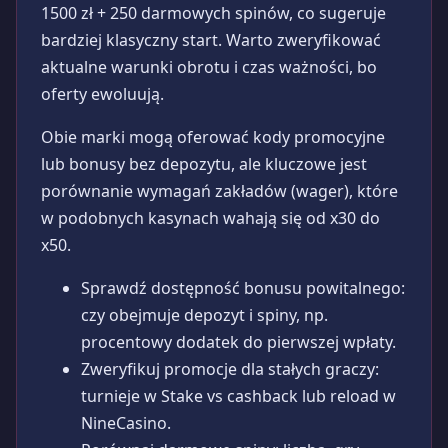
1500 zł + 250 darmowych spinów, co sugeruje
bardziej klasyczny start. Warto zweryfikować
aktualne warunki obrotu i czas ważności, bo
oferty ewoluują.
Obie marki mogą oferować kody promocyjne
lub bonusy bez depozytu, ale kluczowe jest
porównanie wymagań zakładów (wager), które
w podobnych kasynach wahają się od x30 do
x50.
Sprawdź dostępność bonusu powitalnego:
czy obejmuje depozyt i spiny, np.
procentowy dodatek do pierwszej wpłaty.
Zweryfikuj promocje dla stałych graczy:
turnieje w Stake vs cashback lub reload w
NineCasino.