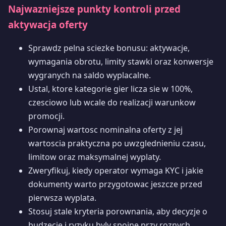
Najwazniejsze punkty kontroli przed
aktywacja oferty
Sprawdz pelna sciezke bonusu: aktywacje,
wymagania obrotu, limity stawki oraz konwersje
wygranych na saldo wyplacalne.
Ustal, ktore kategorie gier licza sie w 100%,
czesciowo lub wcale do realizacji warunkow
promocji.
Porownaj wartosc nominalna oferty z jej
wartoscia praktyczna po uwzglednieniu czasu,
limitow oraz maksymalnej wyplaty.
Zweryfikuj, kiedy operator wymaga KYC i jakie
dokumenty warto przygotowac jeszcze przed
pierwsza wyplata.
Stosuj stale kryteria porownania, aby decyzje o
budzecie i ryzyku byly spojne przy roznych