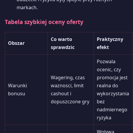
markach.
Tabela szybkiej oceny oferty
Co warto
Praktyczny
Obszar
sprawdzic
efekt
Pozwala
ocenic, czy
Wagering, czas
promocja jest
Warunki
waznosci, limit
realna do
bonusu
cashout i
wykorzystania
dopuszczone gry
bez
nadmiernego
ryzyka
Wplywa