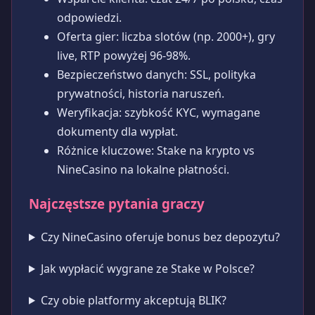
odpowiedzi.
Oferta gier: liczba slotów (np. 2000+), gry
live, RTP powyżej 96-98%.
Bezpieczeństwo danych: SSL, polityka
prywatności, historia naruszeń.
Weryfikacja: szybkość KYC, wymagane
dokumenty dla wypłat.
Różnice kluczowe: Stake na krypto vs
NineCasino na lokalne płatności.
Najczęstsze pytania graczy
Czy NineCasino oferuje bonus bez depozytu?
Jak wypłacić wygrane ze Stake w Polsce?
Czy obie platformy akceptują BLIK?