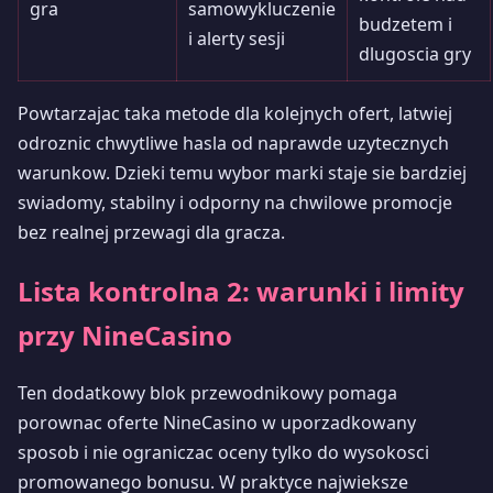
gra
samowykluczenie
budzetem i
i alerty sesji
dlugoscia gry
Powtarzajac taka metode dla kolejnych ofert, latwiej
odroznic chwytliwe hasla od naprawde uzytecznych
warunkow. Dzieki temu wybor marki staje sie bardziej
swiadomy, stabilny i odporny na chwilowe promocje
bez realnej przewagi dla gracza.
Lista kontrolna 2: warunki i limity
przy NineCasino
Ten dodatkowy blok przewodnikowy pomaga
porownac oferte NineCasino w uporzadkowany
sposob i nie ograniczac oceny tylko do wysokosci
promowanego bonusu. W praktyce najwieksze