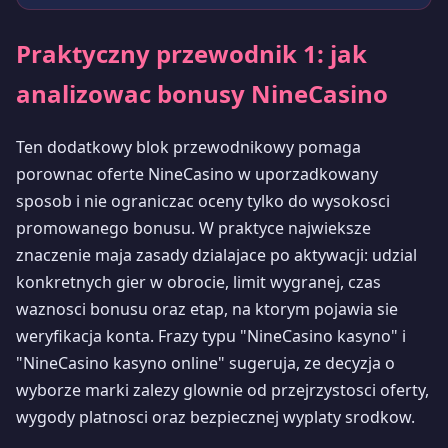
Praktyczny przewodnik 1: jak
analizowac bonusy NineCasino
Ten dodatkowy blok przewodnikowy pomaga
porownac oferte NineCasino w uporzadkowany
sposob i nie ograniczac oceny tylko do wysokosci
promowanego bonusu. W praktyce najwieksze
znaczenie maja zasady dzialajace po aktywacji: udzial
konkretnych gier w obrocie, limit wygranej, czas
waznosci bonusu oraz etap, na ktorym pojawia sie
weryfikacja konta. Frazy typu "NineCasino kasyno" i
"NineCasino kasyno online" sugeruja, ze decyzja o
wyborze marki zalezy glownie od przejrzystosci oferty,
wygody platnosci oraz bezpiecznej wyplaty srodkow.