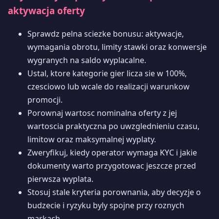
aktywacja oferty
Sprawdz pelna sciezke bonusu: aktywacje,
wymagania obrotu, limity stawki oraz konwersje
wygranych na saldo wyplacalne.
Ustal, ktore kategorie gier licza sie w 100%,
czesciowo lub wcale do realizacji warunkow
promocji.
Porownaj wartosc nominalna oferty z jej
wartoscia praktyczna po uwzglednieniu czasu,
limitow oraz maksymalnej wyplaty.
Zweryfikuj, kiedy operator wymaga KYC i jakie
dokumenty warto przygotowac jeszcze przed
pierwsza wyplata.
Stosuj stale kryteria porownania, aby decyzje o
budzecie i ryzyku byly spojne przy roznych
markach.