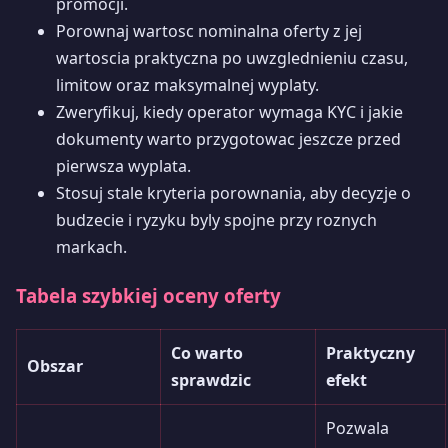
promocji.
Porownaj wartosc nominalna oferty z jej
wartoscia praktyczna po uwzglednieniu czasu,
limitow oraz maksymalnej wyplaty.
Zweryfikuj, kiedy operator wymaga KYC i jakie
dokumenty warto przygotowac jeszcze przed
pierwsza wyplata.
Stosuj stale kryteria porownania, aby decyzje o
budzecie i ryzyku byly spojne przy roznych
markach.
Tabela szybkiej oceny oferty
Co warto
Praktyczny
Obszar
sprawdzic
efekt
Pozwala