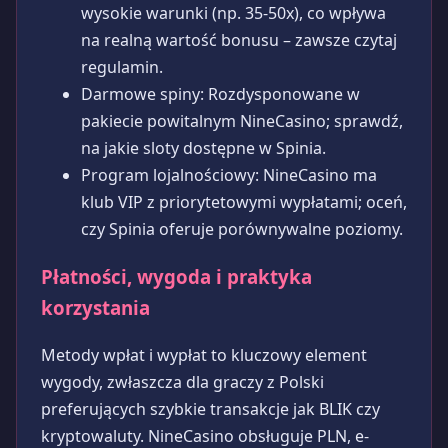
wysokie warunki (np. 35-50x), co wpływa
na realną wartość bonusu – zawsze czytaj
regulamin.
Darmowe spiny: Rozdysponowane w
pakiecie powitalnym NineCasino; sprawdź,
na jakie sloty dostępne w Spinia.
Program lojalnościowy: NineCasino ma
klub VIP z priorytetowymi wypłatami; oceń,
czy Spinia oferuje porównywalne poziomy.
Płatności, wygoda i praktyka
korzystania
Metody wpłat i wypłat to kluczowy element
wygody, zwłaszcza dla graczy z Polski
preferujących szybkie transakcje jak BLIK czy
kryptowaluty. NineCasino obsługuje PLN, e-