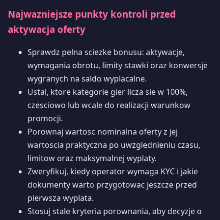
Najwazniejsze punkty kontroli przed
aktywacja oferty
Sprawdz pelna sciezke bonusu: aktywacje,
wymagania obrotu, limity stawki oraz konwersje
wygranych na saldo wyplacalne.
Ustal, ktore kategorie gier licza sie w 100%,
czesciowo lub wcale do realizacji warunkow
promocji.
Porownaj wartosc nominalna oferty z jej
wartoscia praktyczna po uwzglednieniu czasu,
limitow oraz maksymalnej wyplaty.
Zweryfikuj, kiedy operator wymaga KYC i jakie
dokumenty warto przygotowac jeszcze przed
pierwsza wyplata.
Stosuj stale kryteria porownania, aby decyzje o