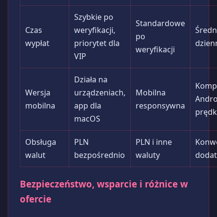
Szybkie po
Standardowe
Czas
weryfikacji,
Średni
po
wypłat
priorytet dla
dzien
weryfikacji
VIP
Działa na
Kompa
Wersja
urządzeniach,
Mobilna
Andro
mobilna
app dla
responsywna
prędk
macOS
Obsługa
PLN
PLN i inne
Konwe
walut
bezpośrednio
waluty
dodat
Bezpieczeństwo, wsparcie i różnice w
ofercie