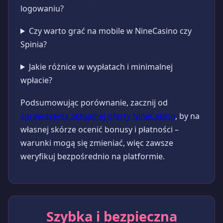
logowaniu?
Czy warto grać na mobile w NineCasino czy
Spinia?
Jakie różnice w wypłatach i minimalnej
wpłacie?
Podsumowując porównanie, zacznij od
sprawdzenia aktualnej oferty NineCasino
, by na
własnej skórze ocenić bonusy i płatności –
warunki mogą się zmieniać, więc zawsze
weryfikuj bezpośrednio na platformie.
Szybka i bezpieczna