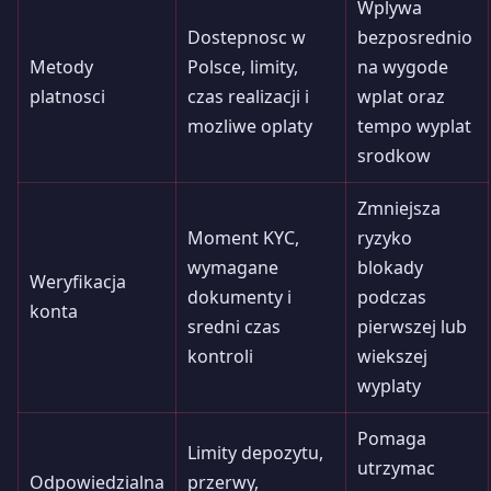
Wplywa
Dostepnosc w
bezposrednio
Metody
Polsce, limity,
na wygode
platnosci
czas realizacji i
wplat oraz
mozliwe oplaty
tempo wyplat
srodkow
Zmniejsza
Moment KYC,
ryzyko
wymagane
blokady
Weryfikacja
dokumenty i
podczas
konta
sredni czas
pierwszej lub
kontroli
wiekszej
wyplaty
Pomaga
Limity depozytu,
utrzymac
Odpowiedzialna
przerwy,