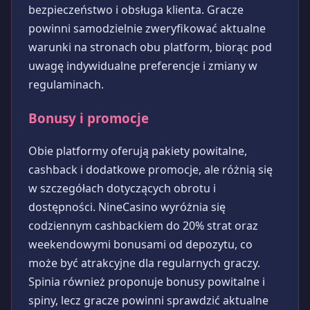
bezpieczeństwo i obsługa klienta. Gracze
powinni samodzielnie zweryfikować aktualne
warunki na stronach obu platform, biorąc pod
uwagę indywidualne preferencje i zmiany w
regulaminach.
Bonusy i promocje
Obie platformy oferują pakiety powitalne,
cashback i dodatkowe promocje, ale różnią się
w szczegółach dotyczących obrotu i
dostępności. NineCasino wyróżnia się
codziennym cashbackiem do 20% strat oraz
weekendowymi bonusami od depozytu, co
może być atrakcyjne dla regularnych graczy.
Spinia również proponuje bonusy powitalne i
spiny, lecz gracze powinni sprawdzić aktualne