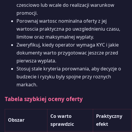
czesciowo lub wcale do realizacji warunkow
promocji.
Porownaj wartosc nominalna oferty z jej
wartoscia praktyczna po uwzglednieniu czasu,
limitow oraz maksymalnej wyplaty.
Zweryfikuj, kiedy operator wymaga KYC i jakie
dokumenty warto przygotowac jeszcze przed
pierwsza wyplata.
Stosuj stale kryteria porownania, aby decyzje o
budzecie i ryzyku byly spojne przy roznych
markach.
Tabela szybkiej oceny oferty
Co warto
Praktyczny
Obszar
sprawdzic
efekt