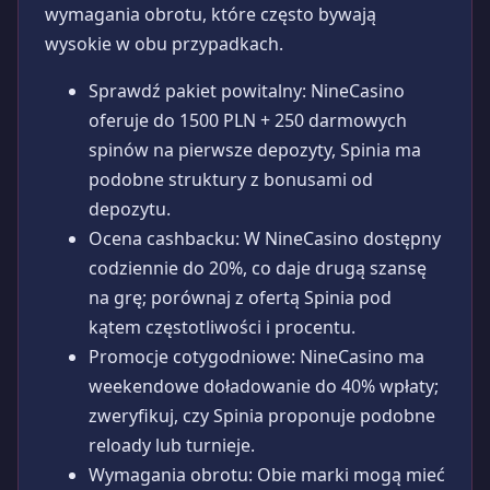
wymagania obrotu, które często bywają
wysokie w obu przypadkach.
Sprawdź pakiet powitalny: NineCasino
oferuje do 1500 PLN + 250 darmowych
spinów na pierwsze depozyty, Spinia ma
podobne struktury z bonusami od
depozytu.
Ocena cashbacku: W NineCasino dostępny
codziennie do 20%, co daje drugą szansę
na grę; porównaj z ofertą Spinia pod
kątem częstotliwości i procentu.
Promocje cotygodniowe: NineCasino ma
weekendowe doładowanie do 40% wpłaty;
zweryfikuj, czy Spinia proponuje podobne
reloady lub turnieje.
Wymagania obrotu: Obie marki mogą mieć