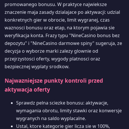
promowanego bonusu. W praktyce najwieksze
znaczenie maja zasady dzialajace po aktywacji: udzial
konkretnych gier w obrocie, limit wygranej, czas
waznosci bonusu oraz etap, na ktorym pojawia sie
weryfikacja konta. Frazy typu "NineCasino bonus bez
depozytu" i "NineCasino darmowe spiny" sugeruja, ze
decyzja o wyborze marki zalezy glownie od
przejrzystosci oferty, wygody platnosci oraz
bezpiecznej wyplaty srodkow.
Najwazniejsze punkty kontroli przed
aktywacja oferty
Sprawdz pelna sciezke bonusu: aktywacje,
wymagania obrotu, limity stawki oraz konwersje
wygranych na saldo wyplacalne.
Ustal, ktore kategorie gier licza sie w 100%,