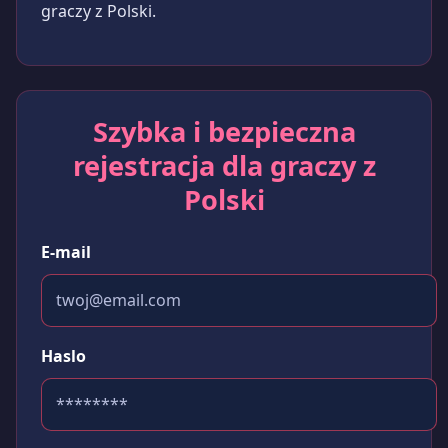
graczy z Polski.
Szybka i bezpieczna
rejestracja dla graczy z
Polski
E-mail
Haslo