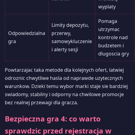
wyplaty
Pomaga
Limity depozytu,
utrzymac
Odpowiedzialna
przerwy,
kontrole nad
gra
samowykluczenie
budzetem i
i alerty sesji
dlugoscia gry
Powtarzajac taka metode dla kolejnych ofert, latwiej
odroznic chwytliwe hasla od naprawde uzytecznych
warunkow. Dzieki temu wybor marki staje sie bardziej
swiadomy, stabilny i odporny na chwilowe promocje
bez realnej przewagi dla gracza.
Bezpieczna gra 4: co warto
sprawdzic przed rejestracja w