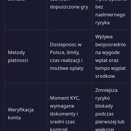
dopuszczone gry
bez
nadmiernego
ryzyka
Wplywa
Dostepnosc w
bezposrednio
Metody
Polsce, limity,
na wygode
platnosci
czas realizacji i
wplat oraz
mozliwe oplaty
tempo wyplat
srodkow
Zmniejsza
Moment KYC,
ryzyko
wymagane
blokady
Weryfikacja
dokumenty i
podczas
konta
sredni czas
pierwszej lub
kontroli
wiekszej