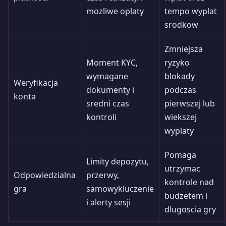
mozliwe oplaty
tempo wyplat
srodkow
Zmniejsza
Moment KYC,
ryzyko
wymagane
blokady
Weryfikacja
dokumenty i
podczas
konta
sredni czas
pierwszej lub
kontroli
wiekszej
wyplaty
Pomaga
Limity depozytu,
utrzymac
Odpowiedzialna
przerwy,
kontrole nad
gra
samowykluczenie
budzetem i
i alerty sesji
dlugoscia gry