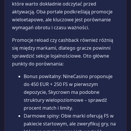
które warto dokładnie odczytać przed
aktywacją. Oba portale podkreślają promocje
wieloetapowe, ale kluczowe jest porównanie
wymagań obrotu i czasu ważności.
Promocje reload czy cashback również różnią
się między markami, dlatego gracze powinni
sprawdzić sekcje lojalnościowe. Oto główne
punkty do porównania:
Bonus powitalny: NineCasino proponuje
do 450 EUR + 250 FS w pierwszym
depozycie, Skycrown ma podobne
struktury wielopoziomowe – sprawdź
procent match i limity.
Darmowe spiny: Obie marki oferują FS w
pakiecie startowym, ale zweryfikuj gry, na