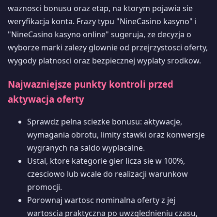
waznosci bonusu oraz etap, na ktorym pojawia sie
weryfikacja konta. Frazy typu "NineCasino kasyno" i
"NineCasino kasyno online" sugeruja, ze decyzja o
wyborze marki zalezy glownie od przejrzystosci oferty,
wygody platnosci oraz bezpiecznej wyplaty srodkow.
Najwazniejsze punkty kontroli przed
aktywacja oferty
Sprawdz pelna sciezke bonusu: aktywacje,
wymagania obrotu, limity stawki oraz konwersje
wygranych na saldo wyplacalne.
Ustal, ktore kategorie gier licza sie w 100%,
czesciowo lub wcale do realizacji warunkow
promocji.
Porownaj wartosc nominalna oferty z jej
wartoscia praktyczna po uwzglednieniu czasu,