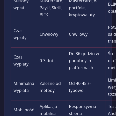
Metody
Mastercard,
Mastercard, e-
BLIK
wpłat
PayU, Skrill,
portfele,
opł
BLIK
kryptowaluty
Pot
Czas
Chwilowy
Chwilowy
sal
wpłaty
tran
Do 36 godzin w
Śre
Czas
0-3 dni
podobnych
dla 
wypłaty
platformach
met
Limi
Minimalna
Zależne od
Od 40-45 zł
wer
wypłata
metody
typowo
toż
Aplikacja
Responsywna
Test
Mobilność
mobilna
strona
And