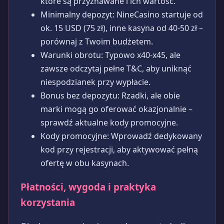
które są przyznawane i ich wartość.
Minimalny depozyt: NineCasino startuje od
ok. 15 USD (75 zł), inne kasyna od 40-50 zł –
porównaj z Twoim budżetem.
Warunki obrotu: Typowo x40-x45, ale
zawsze odczytaj pełne T&C, aby uniknąć
niespodzianek przy wypłacie.
Bonus bez depozytu: Rzadki, ale obie
marki mogą go oferować okazjonalnie –
sprawdź aktualne kody promocyjne.
Kody promocyjne: Wprowadź dedykowany
kod przy rejestracji, aby aktywować pełną
ofertę w obu kasynach.
Płatności, wygoda i praktyka
korzystania