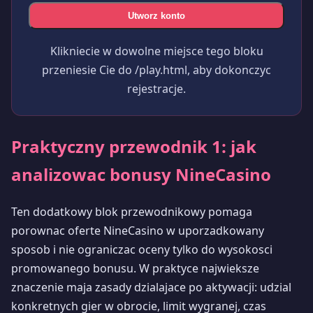
Utworz konto
Klikniecie w dowolne miejsce tego bloku
przeniesie Cie do /play.html, aby dokonczyc
rejestracje.
Praktyczny przewodnik 1: jak
analizowac bonusy NineCasino
Ten dodatkowy blok przewodnikowy pomaga
porownac oferte NineCasino w uporzadkowany
sposob i nie ograniczac oceny tylko do wysokosci
promowanego bonusu. W praktyce najwieksze
znaczenie maja zasady dzialajace po aktywacji: udzial
konkretnych gier w obrocie, limit wygranej, czas