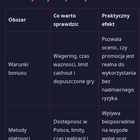
Co warto
Praktyczny
Obszar
sprawdzic
efekt
Pozwala
ocenic, czy
Wagering, czas
promocja jest
Warunki
waznosci, limit
realna do
bonusu
cashout i
wykorzystania
dopuszczone gry
bez
nadmiernego
ryzyka
Wplywa
Dostepnosc w
bezposrednio
Metody
Polsce, limity,
na wygode
platnosci
czas realizacji i
wplat oraz