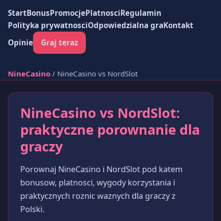
Start
Bonus
Promocje
Platnosci
Regulamin
Polityka prywatnosci
Odpowiedzialna gra
Kontakt
Opinie
Graj teraz
NineCasino
/ NineCasino vs NordSlot
NineCasino vs NordSlot:
praktyczne porownanie dla
graczy
Porownaj NineCasino i NordSlot pod katem
bonusow, platnosci, wygody korzystania i
praktycznych roznic waznych dla graczy z
Polski.