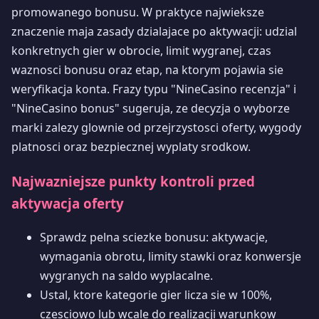
promowanego bonusu. W praktyce najwieksze
znaczenie maja zasady dzialajace po aktywacji: udzial
konkretnych gier w obrocie, limit wygranej, czas
waznosci bonusu oraz etap, na ktorym pojawia sie
weryfikacja konta. Frazy typu "NineCasino recenzja" i
"NineCasino bonus" sugeruja, ze decyzja o wyborze
marki zalezy glownie od przejrzystosci oferty, wygody
platnosci oraz bezpiecznej wyplaty srodkow.
Najwazniejsze punkty kontroli przed
aktywacja oferty
Sprawdz pelna sciezke bonusu: aktywacje,
wymagania obrotu, limity stawki oraz konwersje
wygranych na saldo wyplacalne.
Ustal, ktore kategorie gier licza sie w 100%,
czesciowo lub wcale do realizacji warunkow