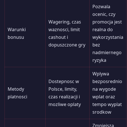
Pozwala
ocenic, czy
Wagering, czas
promocja jest
Warunki
waznosci, limit
realna do
bonusu
cashout i
wykorzystania
dopuszczone gry
bez
nadmiernego
ryzyka
Wplywa
Dostepnosc w
bezposrednio
Metody
Polsce, limity,
na wygode
platnosci
czas realizacji i
wplat oraz
mozliwe oplaty
tempo wyplat
srodkow
Zmniejsza