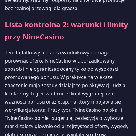
bez realnej przewagi dla gracza.
Lista kontrolna 2: warunki i limity
przy NineCasino
Ten dodatkowy blok przewodnikowy pomaga
porownac oferte NineCasino w uporzadkowany
sposob i nie ograniczac oceny tylko do wysokosci
promowanego bonusu. W praktyce najwieksze
znaczenie maja zasady dzialajace po aktywacji: udzial
konkretnych gier w obrocie, limit wygranej, czas
waznosci bonusu oraz etap, na ktorym pojawia sie
weryfikacja konta. Frazy typu "NineCasino polska" i
"NineCasino opinie" sugeruja, ze decyzja o wyborze
marki zalezy glownie od przejrzystosci oferty, wygody
platnosci oraz bezpiecznej wyplaty srodkow.