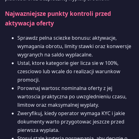
Najwazniejsze punkty kontroli przed
aktywacja oferty
Sprawdz pelna sciezke bonusu: aktywacje,
wymagania obrotu, limity stawki oraz konwersje
wygranych na saldo wyplacalne.
Ustal, ktore kategorie gier licza sie w 100%,
czesciowo lub wcale do realizacji warunkow
promocji.
Porownaj wartosc nominalna oferty z jej
wartoscia praktyczna po uwzglednieniu czasu,
limitow oraz maksymalnej wyplaty.
Zweryfikuj, kiedy operator wymaga KYC i jakie
dokumenty warto przygotowac jeszcze przed
pierwsza wyplata.
Stosuj stale kryteria porownania, aby decyzje o