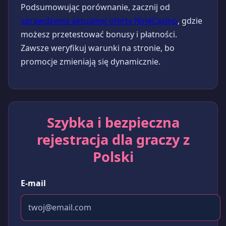
Podsumowując porównanie, zacznij od
sprawdzenia aktualnej oferty NineCasino
, gdzie
możesz przetestować bonusy i płatności.
Zawsze weryfikuj warunki na stronie, bo
promocje zmieniają się dynamicznie.
Szybka i bezpieczna
rejestracja dla graczy z
Polski
E-mail