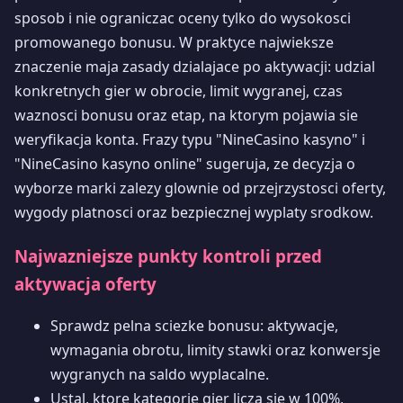
sposob i nie ograniczac oceny tylko do wysokosci
promowanego bonusu. W praktyce najwieksze
znaczenie maja zasady dzialajace po aktywacji: udzial
konkretnych gier w obrocie, limit wygranej, czas
waznosci bonusu oraz etap, na ktorym pojawia sie
weryfikacja konta. Frazy typu "NineCasino kasyno" i
"NineCasino kasyno online" sugeruja, ze decyzja o
wyborze marki zalezy glownie od przejrzystosci oferty,
wygody platnosci oraz bezpiecznej wyplaty srodkow.
Najwazniejsze punkty kontroli przed
aktywacja oferty
Sprawdz pelna sciezke bonusu: aktywacje,
wymagania obrotu, limity stawki oraz konwersje
wygranych na saldo wyplacalne.
Ustal, ktore kategorie gier licza sie w 100%,