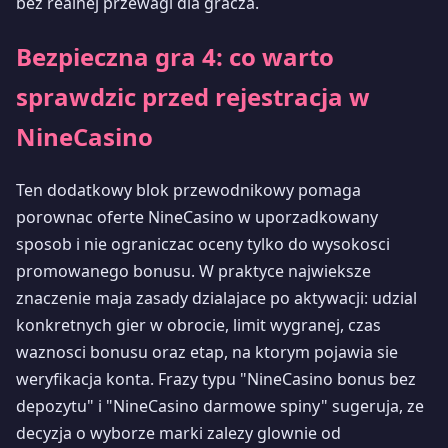
bez realnej przewagi dla gracza.
Bezpieczna gra 4: co warto
sprawdzic przed rejestracja w
NineCasino
Ten dodatkowy blok przewodnikowy pomaga
porownac oferte NineCasino w uporzadkowany
sposob i nie ograniczac oceny tylko do wysokosci
promowanego bonusu. W praktyce najwieksze
znaczenie maja zasady dzialajace po aktywacji: udzial
konkretnych gier w obrocie, limit wygranej, czas
waznosci bonusu oraz etap, na ktorym pojawia sie
weryfikacja konta. Frazy typu "NineCasino bonus bez
depozytu" i "NineCasino darmowe spiny" sugeruja, ze
decyzja o wyborze marki zalezy glownie od