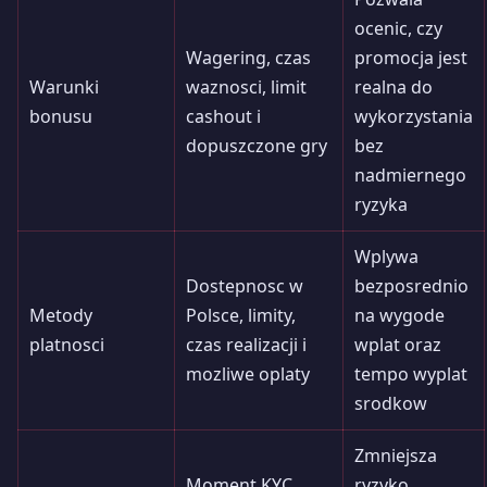
ocenic, czy
Wagering, czas
promocja jest
Warunki
waznosci, limit
realna do
bonusu
cashout i
wykorzystania
dopuszczone gry
bez
nadmiernego
ryzyka
Wplywa
Dostepnosc w
bezposrednio
Metody
Polsce, limity,
na wygode
platnosci
czas realizacji i
wplat oraz
mozliwe oplaty
tempo wyplat
srodkow
Zmniejsza
Moment KYC,
ryzyko