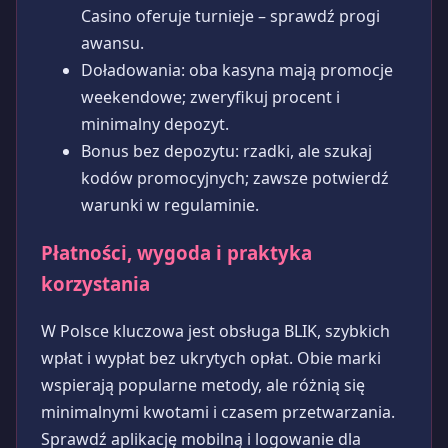
Casino oferuje turnieje – sprawdź progi
awansu.
Doładowania: oba kasyna mają promocje
weekendowe; zweryfikuj procent i
minimalny depozyt.
Bonus bez depozytu: rzadki, ale szukaj
kodów promocyjnych; zawsze potwierdź
warunki w regulaminie.
Płatności, wygoda i praktyka
korzystania
W Polsce kluczowa jest obsługa BLIK, szybkich
wpłat i wypłat bez ukrytych opłat. Obie marki
wspierają popularne metody, ale różnią się
minimalnymi kwotami i czasem przetwarzania.
Sprawdź aplikację mobilną i logowanie dla