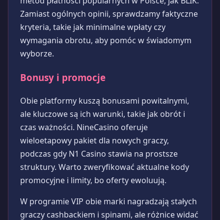
metod płatności popularnych w Polsce, jak BLIK.
Zamiast ogólnych opinii, sprawdzamy faktyczne
kryteria, takie jak minimalne wpłaty czy
wymagania obrotu, aby pomóc w świadomym
wyborze.
Bonusy i promocje
Obie platformy kuszą bonusami powitalnymi,
ale kluczowe są ich warunki, takie jak obrót i
czas ważności. NineCasino oferuje
wieloetapowy pakiet dla nowych graczy,
podczas gdy N1 Casino stawia na prostsze
struktury. Warto zweryfikować aktualne kody
promocyjne i limity, bo oferty ewoluują.
W programie VIP obie marki nagradzają stałych
graczy cashbackiem i spinami, ale różnice widać