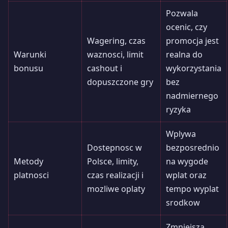
Pozwala
ocenic, czy
Wagering, czas
promocja jest
Warunki
waznosci, limit
realna do
bonusu
cashout i
wykorzystania
dopuszczone gry
bez
nadmiernego
ryzyka
Wplywa
Dostepnosc w
bezposrednio
Metody
Polsce, limity,
na wygode
platnosci
czas realizacji i
wplat oraz
mozliwe oplaty
tempo wyplat
srodkow
Zmniejsza