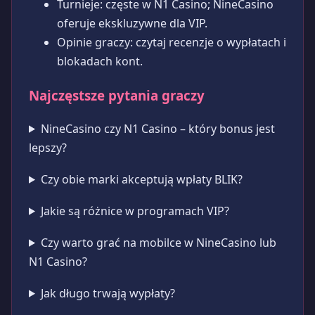
Turnieje: częste w N1 Casino; NineCasino
oferuje ekskluzywne dla VIP.
Opinie graczy: czytaj recenzje o wypłatach i
blokadach kont.
Najczęstsze pytania graczy
NineCasino czy N1 Casino – który bonus jest
lepszy?
Czy obie marki akceptują wpłaty BLIK?
Jakie są różnice w programach VIP?
Czy warto grać na mobilce w NineCasino lub
N1 Casino?
Jak długo trwają wypłaty?