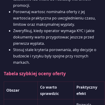
promocji.
Porownaj wartosc nominalna oferty z jej
wartoscia praktyczna po uwzglednieniu czasu,
limitow oraz maksymalnej wyplaty.
Zweryfikuj, kiedy operator wymaga KYC i jakie
dokumenty warto przygotowac jeszcze przed
pierwsza wyplata.
Stosuj stale kryteria porownania, aby decyzje o
budzecie i ryzyku byly spojne przy roznych
markach.
Tabela szybkiej oceny oferty
Co warto
Praktyczny
Obszar
sprawdzic
efekt
Pozwala