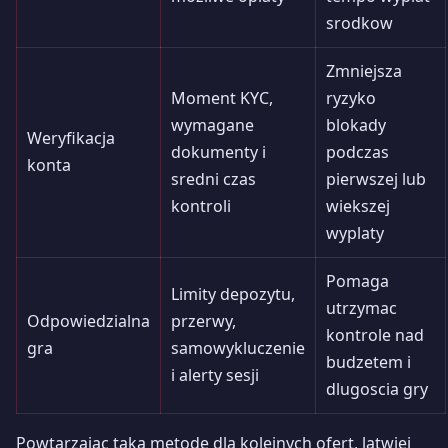
srodkow
Zmniejsza
Moment KYC,
ryzyko
wymagane
blokady
Weryfikacja
dokumenty i
podczas
konta
sredni czas
pierwszej lub
kontroli
wiekszej
wyplaty
Pomaga
Limity depozytu,
utrzymac
Odpowiedzialna
przerwy,
kontrole nad
gra
samowykluczenie
budzetem i
i alerty sesji
dlugoscia gry
Powtarzajac taka metode dla kolejnych ofert, latwiej