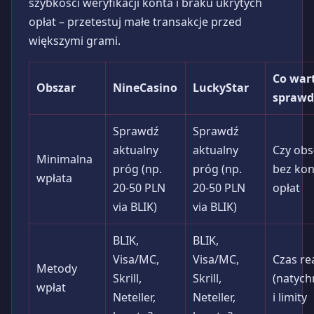
szybkości weryfikacji konta i braku ukrytych
opłat – przetestuj małe transakcje przed
większymi grami.
Co war
Obszar
NineCasino
LuckyStar
sprawd
Sprawdź
Sprawdź
aktualny
aktualny
Czy obs
Minimalna
próg (np.
próg (np.
bez kon
wpłata
20-50 PLN
20-50 PLN
opłat
via BLIK)
via BLIK)
BLIK,
BLIK,
Visa/MC,
Visa/MC,
Czas rea
Metody
Skrill,
Skrill,
(natych
wpłat
Neteller,
Neteller,
i limity