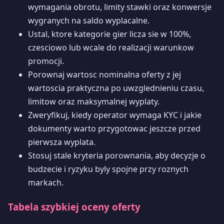
wymagania obrotu, limity stawki oraz konwersje
wygranych na saldo wyplacalne.
Ustal, ktore kategorie gier licza sie w 100%,
czesciowo lub wcale do realizacji warunkow
promocji.
Porownaj wartosc nominalna oferty z jej
wartoscia praktyczna po uwzglednieniu czasu,
limitow oraz maksymalnej wyplaty.
Zweryfikuj, kiedy operator wymaga KYC i jakie
dokumenty warto przygotowac jeszcze przed
pierwsza wyplata.
Stosuj stale kryteria porownania, aby decyzje o
budzecie i ryzyku byly spojne przy roznych
markach.
Tabela szybkiej oceny oferty