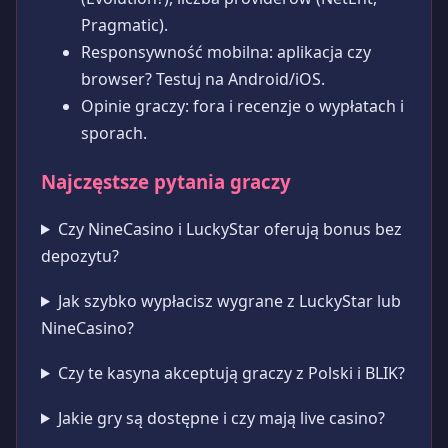
Pragmatic).
Responsywność mobilna: aplikacja czy
browser? Testuj na Android/iOS.
Opinie graczy: fora i recenzje o wypłatach i
sporach.
Najczęstsze pytania graczy
Czy NineCasino i LuckyStar oferują bonus bez
depozytu?
Jak szybko wypłacisz wygrane z LuckyStar lub
NineCasino?
Czy te kasyna akceptują graczy z Polski i BLIK?
Jakie gry są dostępne i czy mają live casino?