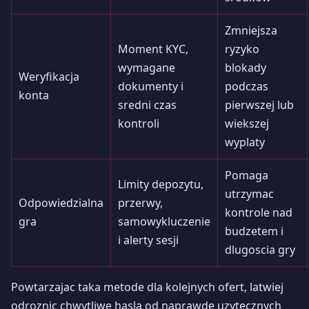
Zmniejsza
Moment KYC,
ryzyko
wymagane
blokady
Weryfikacja
dokumenty i
podczas
konta
sredni czas
pierwszej lub
kontroli
wiekszej
wyplaty
Pomaga
Limity depozytu,
utrzymac
Odpowiedzialna
przerwy,
kontrole nad
gra
samowykluczenie
budzetem i
i alerty sesji
dlugoscia gry
Powtarzajac taka metode dla kolejnych ofert, latwiej
odroznic chwytliwe hasla od naprawde uzytecznych