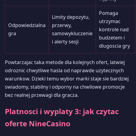
Pomaga
Limity depozytu,
utrzymac
Odpowiedzialna
przerwy,
kontrole nad
gra
samowykluczenie
budzetem i
i alerty sesji
dlugoscia gry
Powtarzajac taka metode dla kolejnych ofert, latwiej
odroznic chwytliwe hasla od naprawde uzytecznych
warunkow. Dzieki temu wybor marki staje sie bardziej
swiadomy, stabilny i odporny na chwilowe promocje
bez realnej przewagi dla gracza.
Platnosci i wyplaty 3: jak czytac
oferte NineCasino