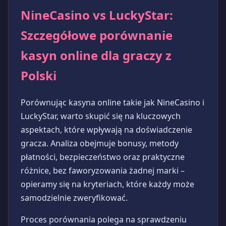
NineCasino vs LuckyStar:
Szczegółowe porównanie
kasyn online dla graczy z
Polski
Porównując kasyna online takie jak NineCasino i
LuckyStar, warto skupić się na kluczowych
aspektach, które wpływają na doświadczenie
gracza. Analiza obejmuje bonusy, metody
płatności, bezpieczeństwo oraz praktyczne
różnice, bez faworyzowania żadnej marki –
opieramy się na kryteriach, które każdy może
samodzielnie zweryfikować.
Proces porównania polega na sprawdzeniu