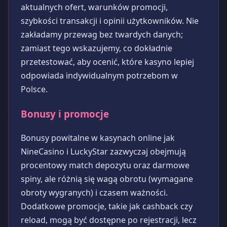
aktualnych ofert, warunków promocji,
szybkości transakcji i opinii użytkowników. Nie
zakładamy przewag bez twardych danych;
zamiast tego wskazujemy, co dokładnie
przetestować, aby ocenić, które kasyno lepiej
odpowiada indywidualnym potrzebom w
Polsce.
Bonusy i promocje
Bonusy powitalne w kasynach online jak
NineCasino i LuckyStar zazwyczaj obejmują
procentowy match depozytu oraz darmowe
spiny, ale różnią się wagą obrotu (wymagane
obroty wygranych) i czasem ważności.
Dodatkowe promocje, takie jak cashback czy
reload, mogą być dostępne po rejestracji, lecz