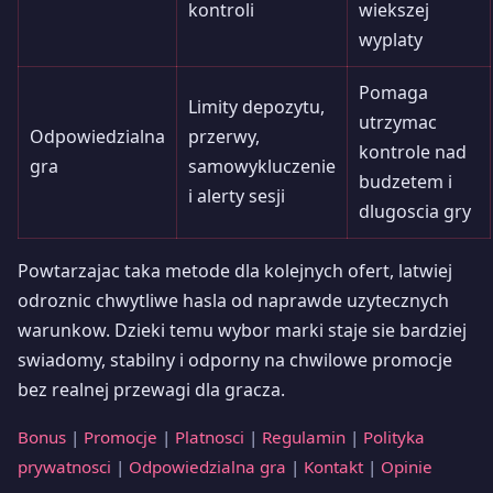
kontroli
wiekszej
wyplaty
Pomaga
Limity depozytu,
utrzymac
Odpowiedzialna
przerwy,
kontrole nad
gra
samowykluczenie
budzetem i
i alerty sesji
dlugoscia gry
Powtarzajac taka metode dla kolejnych ofert, latwiej
odroznic chwytliwe hasla od naprawde uzytecznych
warunkow. Dzieki temu wybor marki staje sie bardziej
swiadomy, stabilny i odporny na chwilowe promocje
bez realnej przewagi dla gracza.
Bonus
|
Promocje
|
Platnosci
|
Regulamin
|
Polityka
prywatnosci
|
Odpowiedzialna gra
|
Kontakt
|
Opinie