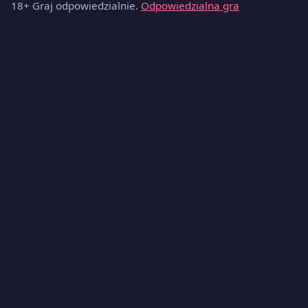
18+ Graj odpowiedzialnie.
Odpowiedzialna gra