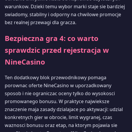
warunkow. Dzieki temu wybor marki staje sie bardziej
swiadomy, stabilny i odporny na chwilowe promocje
bez realnej przewagi dla gracza.
Bezpieczna gra 4: co warto
sprawdzic przed rejestracja w
NineCasino
Ten dodatkowy blok przewodnikowy pomaga
porownac oferte NineCasino w uporzadkowany
sposob i nie ograniczac oceny tylko do wysokosci
promowanego bonusu. W praktyce najwieksze
znaczenie maja zasady dzialajace po aktywacji: udzial
konkretnych gier w obrocie, limit wygranej, czas
waznosci bonusu oraz etap, na ktorym pojawia sie