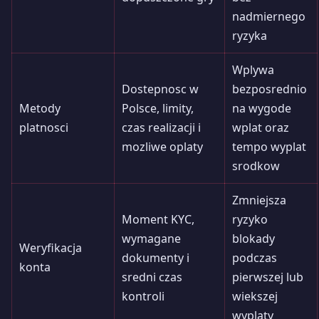
nadmiernego
ryzyka
Wplywa
Dostepnosc w
bezposrednio
Metody
Polsce, limity,
na wygode
platnosci
czas realizacji i
wplat oraz
mozliwe oplaty
tempo wyplat
srodkow
Zmniejsza
Moment KYC,
ryzyko
wymagane
blokady
Weryfikacja
dokumenty i
podczas
konta
sredni czas
pierwszej lub
kontroli
wiekszej
wyplaty