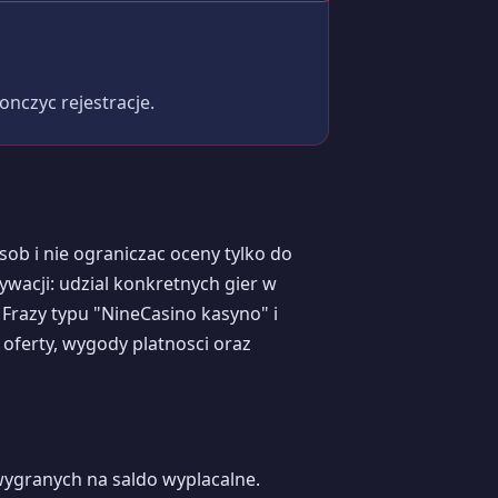
onczyc rejestracje.
 i nie ograniczac oceny tylko do
wacji: udzial konkretnych gier w
 Frazy typu "NineCasino kasyno" i
 oferty, wygody platnosci oraz
wygranych na saldo wyplacalne.