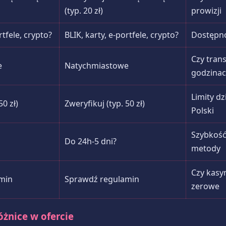
(typ. 20 zł)
prowizji
rtfele, crypto?
BLIK, karty, e-portfele, crypto?
Dostępno
Czy tran
e
Natychmiastowe
godzinac
Limity d
50 zł)
Zweryfikuj (typ. 50 zł)
Polski
Szybkość
Do 24h-5 dni?
metody
Czy kasy
min
Sprawdź regulamin
zerowe
óżnice w ofercie