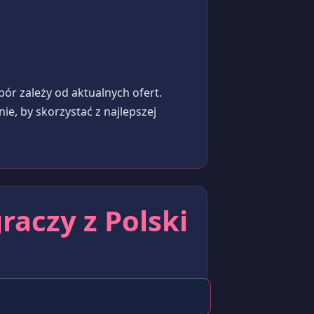
ór zależy od aktualnych ofert.
e, by skorzystać z najlepszej
raczy z Polski