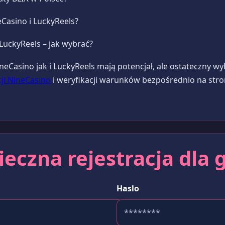
eCasino i LuckyReels?
LuckyReels – jak wybrać?
Casino jak i LuckyReels mają potencjał, ale ostateczny wyb
ji NineCasino
i weryfikacji warunków bezpośrednio na stroni
ieczna rejestracja dla g
Haslo