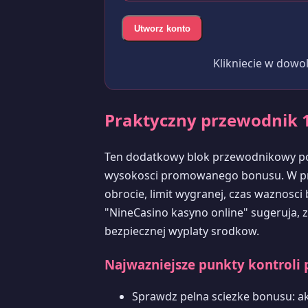
Utworz konto
Klikniecie w dowol
Praktyczny przewodnik 1
Ten dodatkowy blok przewodnikowy po
wysokosci promowanego bonusu. W prak
obrocie, limit wygranej, czas waznosci
"NineCasino kasyno online" sugeruja, z
bezpiecznej wyplaty srodkow.
Najwazniejsze punkty kontroli 
Sprawdz pelna sciezke bonusu: ak