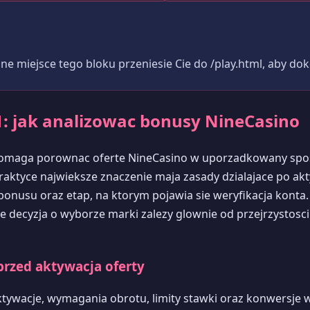
ne miejsce tego bloku przeniesie Cie do /play.html, aby dok
: jak analizowac bonusy NineCasino
maga porownac oferte NineCasino w uporzadkowany sposob
tyce najwieksze znaczenie maja zasady dzialajace po akty
 bonusu oraz etap, na ktorym pojawia sie weryfikacja konta.
e decyzja o wyborze marki zalezy glownie od przejrzystosci
przed aktywacja oferty
tywacje, wymagania obrotu, limity stawki oraz konwersje 