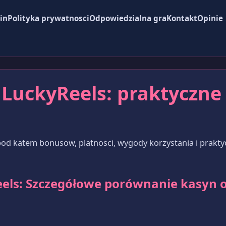
in
Polityka prywatnosci
Odpowiedzialna gra
Kontakt
Opinie
 LuckyReels: praktyczn
od katem bonusow, platnosci, wygody korzystania i prakty
els: Szczegółowe porównanie kasyn on