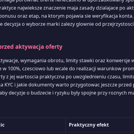
tyce najwieksze znaczenie maja zasady dzialajace po akty
 bonusu oraz etap, na ktorym pojawia sie weryfikacja konta.
e decyzja o wyborze marki zalezy glownie od przejrzystosci
przed aktywacja oferty
tywacje, wymagania obrotu, limity stawki oraz konwersje 
 sie w 100%, czesciowo lub wcale do realizacji warunkow prom
y z jej wartoscia praktyczna po uwzglednieniu czasu, limi
a KYC i jakie dokumenty warto przygotowac jeszcze przed 
 aby decyzje o budzecie i ryzyku byly spojne przy roznych m
ic
Praktyczny efekt