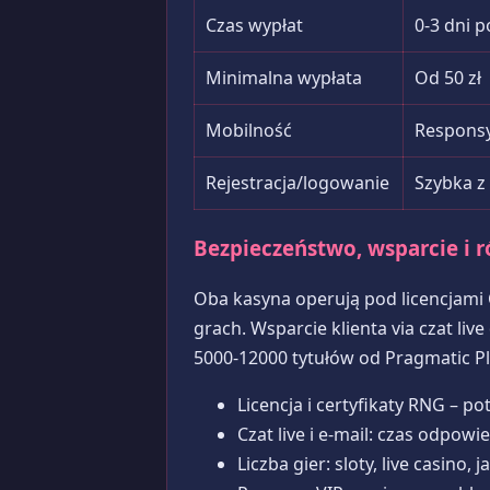
Czas wypłat
0-3 dni p
Minimalna wypłata
Od 50 zł
Mobilność
Respons
Rejestracja/logowanie
Szybka z
Bezpieczeństwo, wsparcie i r
Oba kasyna operują pod licencjami 
grach. Wsparcie klienta via czat liv
5000-12000 tytułów od Pragmatic Pl
Licencja i certyfikaty RNG – p
Czat live i e-mail: czas odpowie
Liczba gier: sloty, live casino