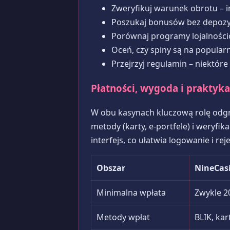
Zweryfikuj warunek obrotu – im
Poszukaj bonusów bez depozyt
Porównaj programy lojalności
Oceń, czy spiny są na popular
Przejrzyj regulamin – niektóre
Płatności, wygoda i praktyka
W obu kasynach kluczową rolę odgry
metody (karty, e-portfele) i weryfi
interfejs, co ułatwia logowanie i reje
Obszar
NineCas
Minimalna wpłata
Zwykle 20
Metody wpłat
BLIK, kar