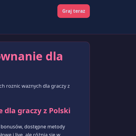
Graj teraz
ownanie dla
ch roznic waznych dla graczy z
dla graczy z Polski
ki bonusów, dostępne metody
owe i live, ale różnią się w