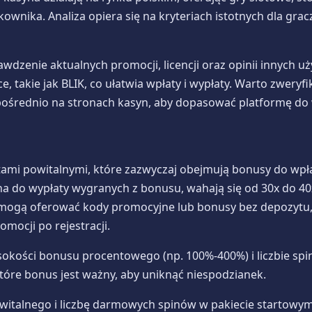
kownika. Analiza opiera się na kryteriach istotnych dla gra
zenie aktualnych promocji, licencji oraz opinii innych u
, takie jak BLIK, co ułatwia wpłaty i wypłaty. Warto zwery
zpośrednio na stronach kasyn, aby dopasować platformę do
rtami powitalnymi, które zazwyczaj obejmują bonusy do wp
na do wypłaty wygranych z bonusu, wahają się od 30x do 4
ogą oferować kody promocyjne lub bonusy bez depozytu, a
mocji po rejestracji.
okości bonusu procentowego (np. 100%-400%) i liczbie sp
które bonus jest ważny, aby uniknąć niespodzianek.
italnego i liczbę darmowych spinów w pakiecie startowym