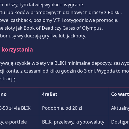
 niższy, tym łatwiej wypłacić wygrane.
u lub kodów promocyjnych dla nowych graczy z Polski.
owe: cashback, poziomy VIP i cotygodniowe promocje.
ne sloty jak Book of Dead czy Gates of Olympus.
 bonusy wykluczają gry live lub jackpoty.
 korzystania
wają szybkie wpłaty via BLIK i minimalne depozyty, zazwycz
kacji konta, z czasami od kilku godzin do 3 dni. Wygoda to m
strację.
ino
4raBet
Co wart
-50 zł via BLIK
Podobnie, od 20 zł
Aktualny
ty, e-portfele
BLIK, przelewy, kryptowaluty
Dostępno