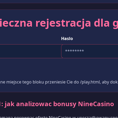
ieczna rejestracja dla g
Haslo
ne miejsce tego bloku przeniesie Cie do /play.html, aby dok
: jak analizowac bonusy NineCasino
maga porownac oferte NineCasino w uporzadkowany sposob