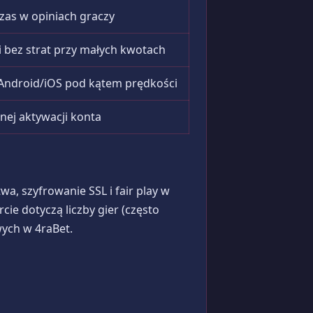
czas w opiniach graczy
 bez strat przy małych kwotach
 Android/iOS pod kątem prędkości
nej aktywacji konta
, szyfrowanie SSL i fair play w
cie dotyczą liczby gier (często
wych w 4raBet.