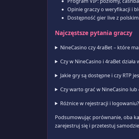
Program VIP: poziomy, cashb
Opinie graczy o weryfikacji i 
Dostępność gier live z polski
Najczęstsze pytania graczy
NineCasino czy 4raBet – które m
Czy w NineCasino i 4raBet działa 
Jakie gry są dostępne i czy RTP je
Czy warto grać w NineCasino lub 
Różnice w rejestracji i logowaniu?
Podsumowując porównanie, oba kas
zarejestruj się i przetestuj samodzie