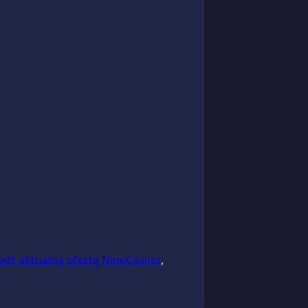
dź aktualną ofertę NineCasino
,